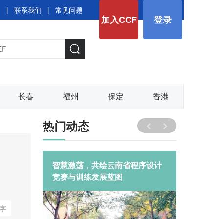
图
|
联系我们
|
常见问题
加入CCF
登录
长春
福州
保定
香港
热门动态
索人工智能重
智慧激荡，共绘云南省程序设计
CCF 
竞赛与训练发展蓝图
办“A
农业发
字