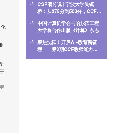
CSP满分说 | 宁波大学吴镇
CSP满
桥：从275分到500分，CCF伴
腾：CC
我一路成长
中国计算机学会与哈尔滨工程
2025
文化
大学将合作出版《计算》杂志
指南
聚焦沈阳！开启AI+教育新征
CCEC
业
程——第3期CCF教师能力提
教学案
升计划培训，火热报名中！
发
于
望