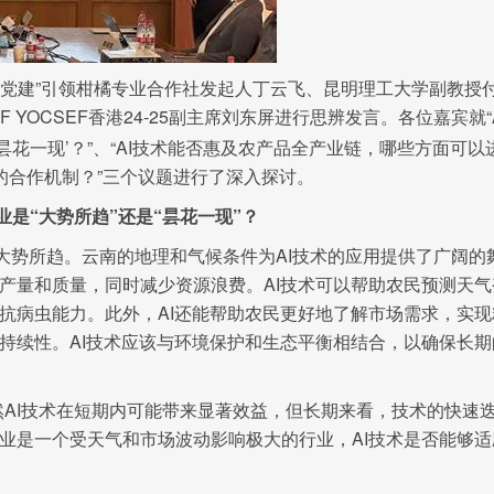
“党建”引领柑橘专业合作社发起人丁云飞、昆明理工大学副教授
CF YOCSEF香港24-25副主席刘东屏进行思辨发言。各位嘉宾就“
昙花一现’？”、“AI技术能否惠及农产品全产业链，哪些方面可以
固的合作机制？”三个议题进行了深入探讨。
业是“大势所趋”还是“昙花一现”？
大势所趋。云南的地理和气候条件为AI技术的应用提供了广阔的
产量和质量，同时减少资源浪费。AI技术可以帮助农民预测天气
抗病虫能力。此外，AI还能帮助农民更好地了解市场需求，实现
持续性。AI技术应该与环境保护和生态平衡相结合，以确保长期
AI技术在短期内可能带来显著效益，但长期来看，技术的快速
业是一个受天气和市场波动影响极大的行业，AI技术是否能够适