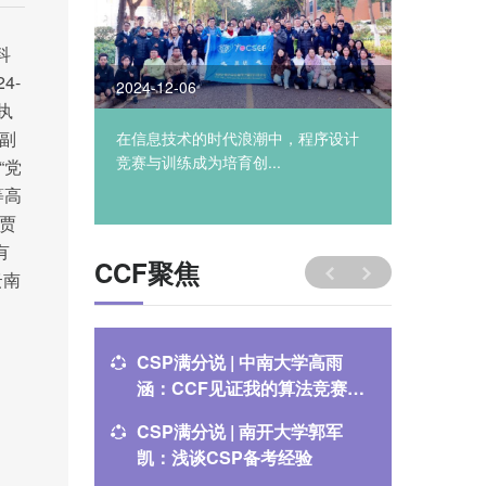
科
4-
2024-12-06
2024-10
执
副
工智能重塑科
在信息技术的时代浪潮中，程序设计
2024年
.
竞赛与训练成为培育创...
CCF&#
“党
能云南高原
等高
贾
有
CCF聚焦
云南
。
CSP满分说 | 中南大学高雨
CSP满
涵：CCF见证我的算法竞赛成
逸：CS
长之路
CSP满分说 | 南开大学郭军
关于举办
凯：浅谈CSP备考经验
通知