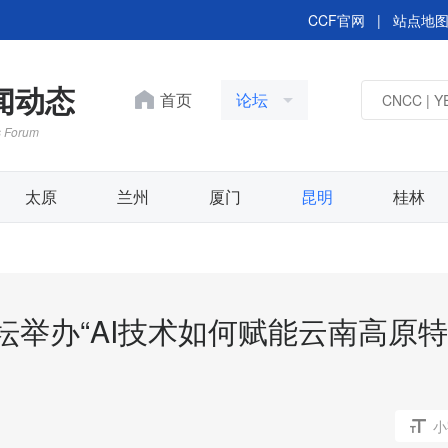
CCF官网
|
站点地
新闻动态
首页
论坛
s Forum
太原
兰州
厦门
昆明
桂林
分论坛举办“AI技术如何赋能云南高原特
AI for Science：探
塑科学研究之路
小