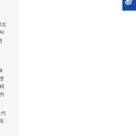
付志
AI
进
舞
变
精
的
迭代
应