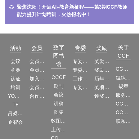
聚焦沈阳！开启AI+教育新征程——第3期CCF教师
能力提升计划培训，火热报名中！
数字
关于
活动
会员
专委
奖励
图书
CCF
会议
会员简介
专委简介
奖励动态
馆
CCF简介
竞赛
会员权益
专委条例
奖励目录
CCCF
组织机构
认证
加入CCF
工作问答
历年获奖名单
期刊
规章
培训
会员交费
专委名单
奖项推荐
会议
服务项目
YOCSEF
合作伙伴
评奖条例
讲稿
CCF大事记
TF
图集
CCF创建60周年
吕梁振兴
数图编审委员会
联系我们
企智会
上传/发布作品
CCF DL Focus