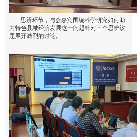
思辨环节，与会嘉宾
围绕
科学研究如何助
力特色县域经济发展
这一问题针对
三个思辨
议
题展开
激烈的讨论。