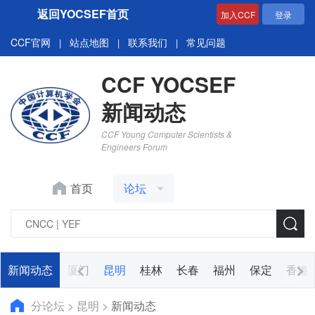
返回YOCSEF首页
加入CCF
登录
CCF官网
站点地图
联系我们
常见问题
|
|
|
CCF YOCSEF
新闻动态
CCF Young Computer Scientists &
Engineers Forum
首页
论坛
太原
新闻动态
兰州
厦门
昆明
桂林
长春
福州
保定
香港
分论坛
>
昆明
>
新闻动态