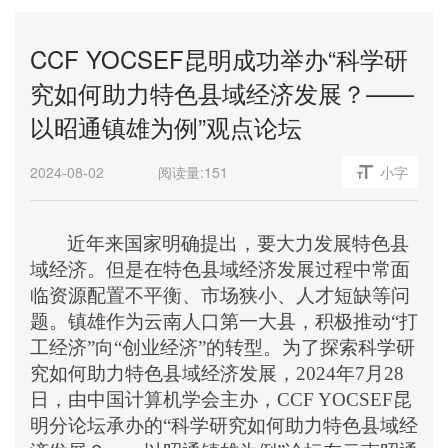
CCF YOCSEF昆明成功举办“科学研
究如何助力特色县域经济发展？——
以昭通镇雄为例”观点论坛
2024-08-02
阅读量:
151
小字
近年来国家明确提出，要大力发展特色县
域经济。
但是在
特色县域经济发展
过程中常
面
临资源配置不平衡、市场狭小
、
人才短缺等
问
题
。镇雄作为云南人口第一大县，积极推动
“打
工经济”向“创业经济”
的
转型。为了
探索
科学研
究如何助力特色县域经济发展
，
202
4
年
7
月
28
日，由中国计算机学会主办，
CCF YOCSEF
昆
明分论坛承办的
“
科学研究如何助力特色县域经