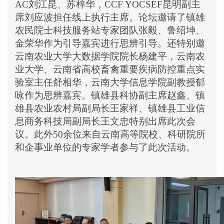
AC刘江昆、苏梓华，CCF YOCSEF昆明副主
席刘应波担任线上执行主席。
论坛
邀请了镇雄
农民院士科技服务站专家团队张毅、
鲁绍坤
、
金荣华作为引导嘉宾
进行思辨引导
。
还
特别邀
云南农业大学大数据学院院长杨建平，云南农
业大学、云南省高校畜禽重要疾病防控重点实
验室主任舒相华，云南大学信息学院副教授郁
咏作为思辨嘉宾。镇雄县科协副主席赵鑫、镇
雄县农业农村局副局长王家祥、镇雄县工业信
息商务科技局副局长王文忠特别出席此次会
议。此外
50余位来自云南高等院校、科研院所
和企事业单位的专家学者参与了此次活动。