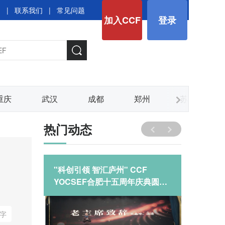
图
|
联系我们
|
常见问题
加入CCF
登录
重庆
武汉
成都
郑州
苏州
热门动态
 “小
"科创引领 智汇庐州" CCF
CCF 
YOCSEF合肥十五周年庆典圆满
维场景
落幕
发展之
字