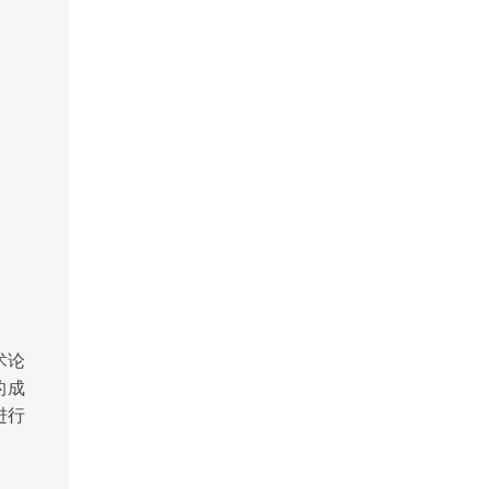
术
论
的成
进行