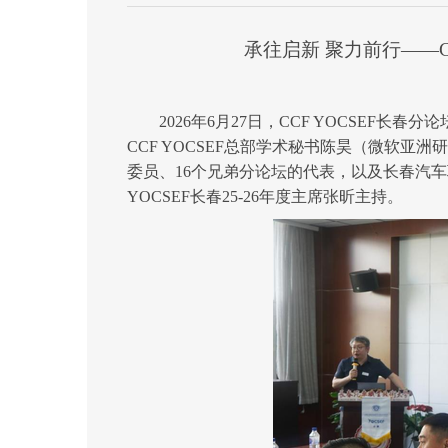
承往启新
聚力前行
——C
202
6
年
6
月
27
日，
CCF YOCSEF长春
分论
CCF YOCSEF总部
学术秘书陈昊（微软亚洲研
委
员、
16
个兄弟分论坛的代表
，
以
及
长春汽车
YOCSEF长春
2
5
-
2
6
年度
主席
张昕
主持。