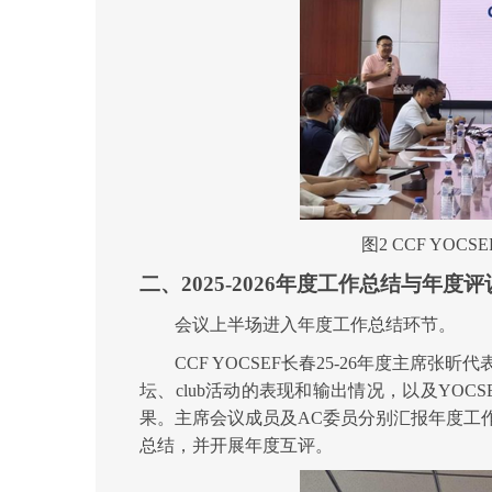
图
2 CCF YOC
二、
2025-2026年度工作总结与年度评
会议上半场进入年度工作总结环节。
CCF YOCSEF长春
2
5
-
2
6
年度主席
张昕
代
坛、
clu
b
活动
的
表
现
和
输出
情况
，
以及
YOC
S
果
。主席会议成员及
AC委员分别汇报年度
工
总结，并开展年度互评。