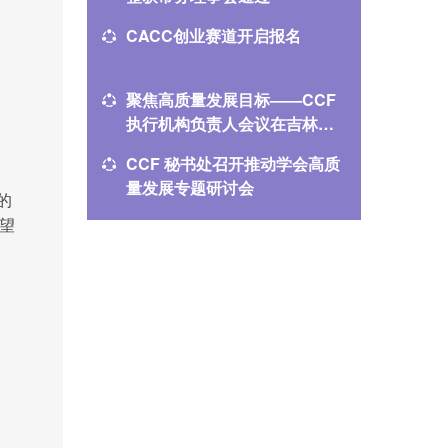
CACC创业赛道开启报名
FCES 
月13日
聚焦高质量发展目标——CCF
人工智能
执行机构负责人会议在吉林市
来”走向“
举行
2026分
CCF 秘书处召开推动学会高质
具身智
量发展专题研讨会
落地 | 
的
望