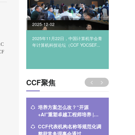
2025-12-02
2025-09
。
“小语种·
2025年11月22日，中国计算机学会青
承担社会
AC
..
年计算机科技论坛（CCF YOCSEF...
月6日，C
CF
CCF聚焦
培养方案怎么改？“开源
中国计
+AI”重塑卓越工程师培养 |
理事会
FCES 2026分论坛
开
CCF代表机构名称等规范化调
中国计
整获常务理事会通过
（CNC