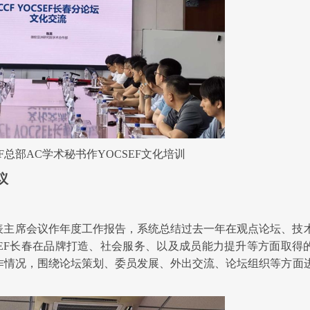
SEF总部AC学术秘书
作
YOCSEF文化培训
议
表主席会议作年度工作报告，系统总结过去一年在
观
点
论坛
、
技
EF
长春
在
品牌打造
、
社会服务、
以
及
成
员
能力
提升
等方面取得
作
情况，围绕论坛策划、委员发展、外出交流、论坛组织等方面