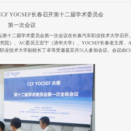
CF YOCSEF长春召开第
十二
届学术委员会
2025-08-11
第一次会议
坛
第
十二
届学术委员会第一次会议在
长春汽车职业技术大学
召开
CCF YOCSEF 昆明成功举办
究院）
、
AC委员王宏宁（清华大学）、
YOCSEF长
春
老主
席、
大未来”技术论坛聚焦东南亚与.
职业技术大学副校长丁卓
等
受邀嘉宾共
51
人参加会议。会议由
C