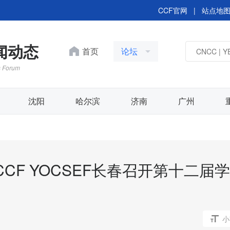
CCF官网
|
站点地
新闻动态
首页
论坛
s Forum
沈阳
哈尔滨
济南
广州
CF YOCSEF长春召开第十二届学
CCF YOCSEF 昆明成功举办
语种·大未来” 技术论坛
小