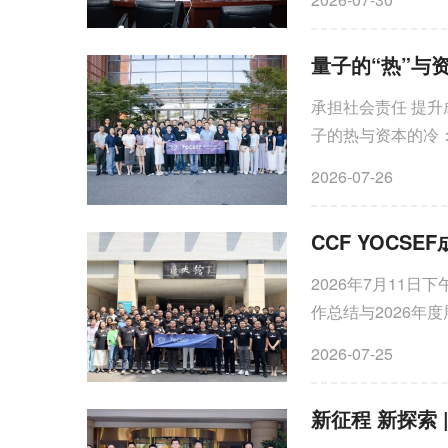
量子的“热”与
承担社会责任 提升成
子的热与资本的冷
此时集中涌入量子产
2026-07-26
CCF YOC
2026年7月11日
作总结与2026年
敖翔，YOCSEF成都
2026-07-25
新征程 新探索 