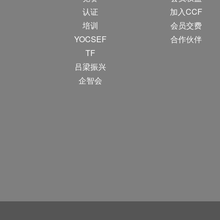
认证
加入CCF
培训
会员交费
YOCSEF
合作伙伴
TF
吕梁振兴
企智会