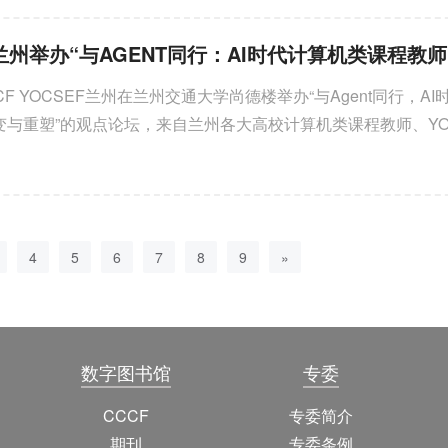
北京邮电大学、中国信息通信研究院等单位的专家学者，围绕智
技术展开深入交流，并通过三个思辨议题，对智能体未来规模化
行了系统探讨。
CCF YOCSEF兰州在兰州交通大学尚德楼举办“与Agent同行，A
与重塑”的观点论坛，来自兰州各大高校计算机类课程教师、YO
表及全国YOCSEF兄弟论坛的A...
4
5
6
7
8
9
»
数字图书馆
专委
CCCF
专委简介
期刊
专委条例