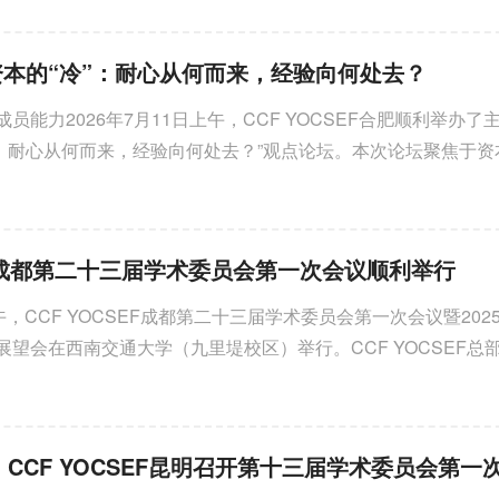
2026-07-31
资本的“冷”：耐心从何而来，经验向何处去？
2026年7月26日上午，YOCS
肥“未来火种·YOUNG YOCSE
员能力2026年7月11日上午，CCF YOCSEF合肥顺利举办了
少...
：耐心从何而来，经验向何处去？”观点论坛。本次论坛聚焦于资
业？资本如何真正转化为...
SEF成都第二十三届学术委员会第一次会议顺利举行
下午，CCF YOCSEF成都第二十三届学术委员会第一次会议暨202
度展望会在西南交通大学（九里堤校区）举行。CCF YOCSEF总
往届主席吴晓（2017-2018届）、朱国...
| CCF YOCSEF昆明召开第十三届学术委员会第一