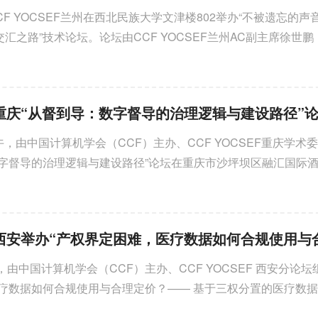
CCF YOCSEF兰州在西北民族大学文津楼802举办“不被遗忘的声
汇之路”技术论坛。论坛由CCF YOCSEF兰州AC副主席徐世
OCSEF兰州AC委员索郎王青（西北...
2026-07-31
2026年7月26日上午，YOCS
肥“未来火种·YOUNG YOCSE
少...
上午，由中国计算机学会（CCF）主办、CCF YOCSEF重庆学术
数字督导的治理逻辑与建设路径”论坛在重庆市沙坪坝区融汇国际
育数字化转型背景下数字督导...
未来火种·YOUNG YOCS
在AI时代，寻找创造与
度 CCF YOCSEF合肥“亲子共创
AI小游戏开发CLUB”圆
25 日，由中国计算机学会（CCF）主办、CCF YOCSEF 西安分论
医疗数据如何合规使用与合理定价？—— 基于三权分置的医疗数
论坛在西安顺利举办。论...