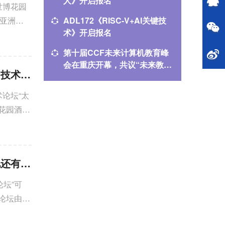
人》开启报名
——“人
世博花园
软亚洲研
ADL172《RISC-V+AI关键技
2026
术》开启报名
您投稿
星河
第十届CCF未来计算机教育峰
当生物遇
会在重庆开幕，共议“未来教
龙星计
CCF YOCSEF昆明举办“太空极端环境下的可靠计算：挑战与路径”技术论坛
育：颠覆还是改良？” ​
报名进
术论坛“太
博花园酒店
CCF YOCSEF总部举办技术论坛：可信、可控的智能体在行业落地还有多远——关键技术与实践路径
论坛”可
论坛由
学院工业