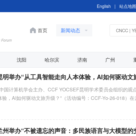
English
|
站点地
首页
新闻动态
s Forum
沈阳
哈尔滨
济南
广州
由中国计算机学会主办、CCF YOCSEF昆明学术委员会组织的观
，AI如何驱动文旅升级？”（活动编号：CCF-Yo-26-018）
未来火种·YOUNG YOCS
集团举行。本次论坛由西...
在AI时代，寻找创造与
度 CCF YOCSEF合肥“亲子共创
AI小游戏开发CLUB”圆