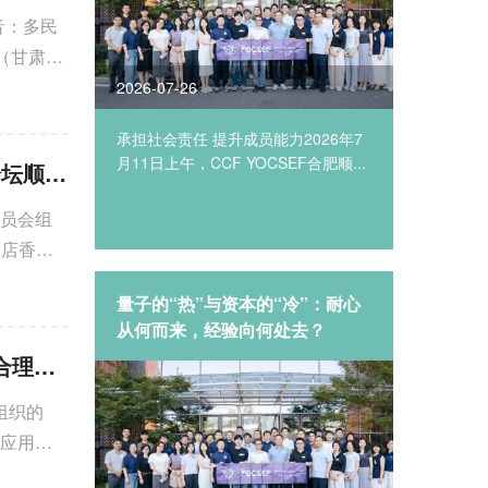
音：多民
鹏（甘肃政
2026-07-26
2026-07
EF合
承担社会责任 提升成员能力2026年7
2026年
Fer”青
月11日上午，CCF YOCSEF合肥顺...
成都第二
CCF YOCSEF重庆“从督到导：数字督导的治理逻辑与建设路径”论坛顺利举行
委员会组
酒店香林
EFer｜
量子的“热”与资本的“冷”：耐心
CCF 
陪伴的温
从何而来，经验向何处去？
术委员
CCF YOCSEF西安举办“产权界定困难，医疗数据如何合规使用与合理定价？”观点论坛
满举办
坛组织的
据应用与