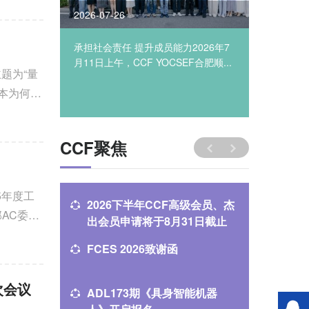
2026-07-26
2026-07
EF合
承担社会责任 提升成员能力2026年7
2026年
Fer”青
月11日上午，CCF YOCSEF合肥顺...
成都第二
主题为“量
本为何在
CCF聚焦
5年度工
2026下半年CCF高级会员、杰
​明天重庆
部AC委员
出会员申请将于8月31日截止
开幕
FCES 2026致谢函
倒计时10
日程、参
次会议
ADL173期《具身智能机器
CCCF 