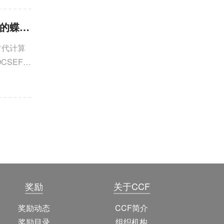
能体行业
应用仍需
CCF YOCSEF兰州举办“与AGENT同行：AI时代计算机类课程教师的蝶变与重塑”观点论坛
I时代计算
CSEF兰
奖励
关于CCF
奖励动态
CCF简介
奖励目录
组织机构