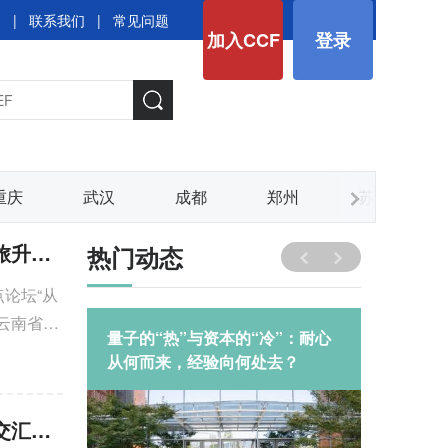
图
|
联系我们
|
常见问题
加入CCF
登录
重庆
武汉
成都
郑州
苏州
CCF YOCSEF昆明举办“从工具智能走向人本体验，AI如何驱动文旅升级？”观点论坛
热门动态
点论坛“从
在云南省昭
EFer｜
量子的“热”与资本的“冷”：耐心
CCF 
陪伴的温
从何而来，经验向何处去？
术委员
满举办
CCF YOCSEF兰州举办“不被遗忘的声音：多民族语言与大模型的交汇之路”技术论坛