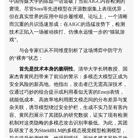
中国传媒大学的陈磊一语道破了当前
AIGC
内容检测的
窘境。尽管
Sora
等先进模型在开源数据集上表现优异，
但在真实世界的应用中却步履维艰。论坛上，一个清晰
而沉重的共识迅速形成：在
AIGC
的迅猛攻势下，检测
技术正陷入一场被动挨打、仿佛永远慢一步的“猫鼠游
戏”。
与会专家们从不同维度剖析了这场博弈中防守方
的“裸奔”状态：
首先是技术本身的脆弱性
。清华大学长聘教授、国
家杰青黄民烈带来了前沿的警示：多模态大模型正成为
安全风险的新高地。他指出，攻击者已无需高深技术，
仅通过巧妙的组合提示或利用看似无害的
Emoji
表情，
就能低成本、高效率地利用图文模态间的分布差异与复
杂关联，诱导模型绕过安全护栏，生成不实乃至有害内
容。黄民烈展示了其团队的研究数据，证实了现有检测
机制对这类隐晦的多模态攻击识别率极低。为此，其团
队研发了名为
ShieldBLM
的多模态视觉模型检测模型，