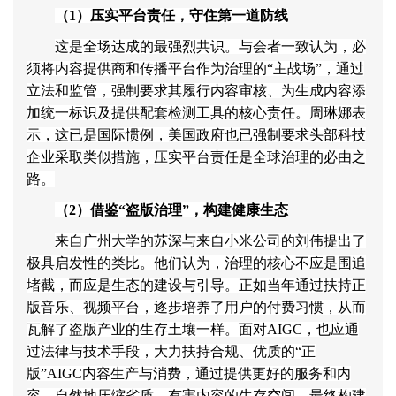
（1）压实平台责任，守住第一道防线
这是全场达成的最强烈共识。与会者一致认为，必
须将内容提供商和传播平台作为治理的“主战场”，通过
立法和监管，强制要求其履行内容审核、为生成内容添
加统一标识及提供配套检测工具的核心责任。周琳娜表
示，这已是国际惯例，美国政府也已强制要求头部科技
企业采取类似措施，压实平台责任是全球治理的必由之
路。
（2）借鉴“盗版治理”，构建健康生态
来自广州大学的苏深与来自小米公司的刘伟提出了
极具启发性的类比。他们认为，治理的核心不应是围追
堵截，而应是生态的建设与引导。正如当年通过扶持正
版音乐、视频平台，逐步培养了用户的付费习惯，从而
瓦解了盗版产业的生存土壤一样。面对
AIGC
，也应通
过法律与技术手段，大力扶持合规、优质的“正
版”
AIGC
内容生产与消费，通过提供更好的服务和内
容，自然地压缩劣质、有害内容的生存空间，最终构建