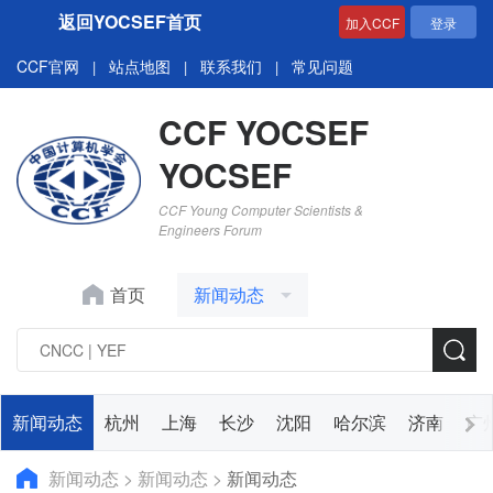
返回YOCSEF首页
加入CCF
登录
CCF官网
站点地图
联系我们
常见问题
|
|
|
CCF YOCSEF
YOCSEF
CCF Young Computer Scientists &
Engineers Forum
首页
新闻动态
新闻动态
杭州
上海
长沙
沈阳
哈尔滨
济南
广
新闻动态
>
新闻动态
>
新闻动态