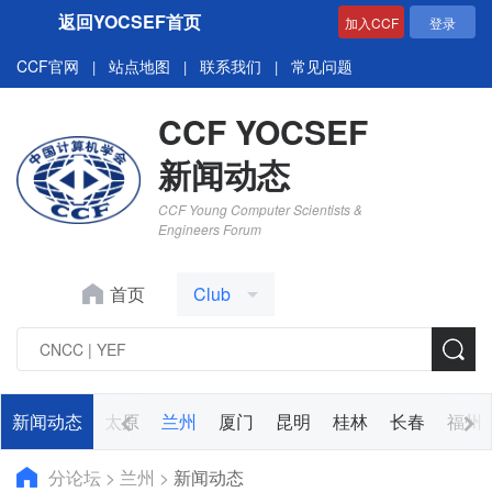
返回YOCSEF首页
加入CCF
登录
CCF官网
站点地图
联系我们
常见问题
|
|
|
CCF YOCSEF
新闻动态
CCF Young Computer Scientists &
Engineers Forum
首页
Club
南京
新闻动态
合肥
太原
兰州
厦门
昆明
桂林
长春
福州
分论坛
>
兰州
>
新闻动态