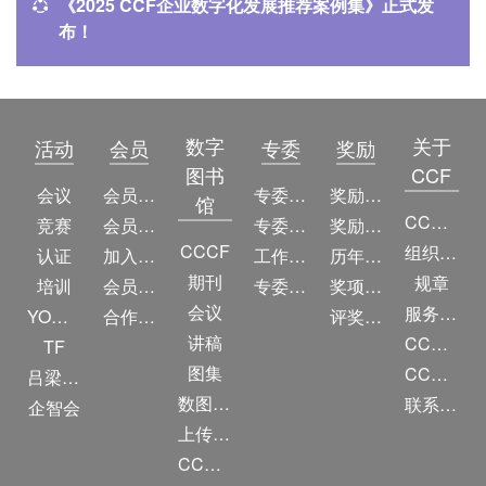
《2025 CCF企业数字化发展推荐案例集》正式发
布！
数字
关于
活动
会员
专委
奖励
图书
CCF
会议
会员简介
专委简介
奖励动态
馆
CCF简介
竞赛
会员权益
专委条例
奖励目录
CCCF
组织机构
认证
加入CCF
工作问答
历年获奖名单
期刊
规章
培训
会员交费
专委名单
奖项推荐
会议
服务项目
YOCSEF
合作伙伴
评奖条例
讲稿
CCF大事记
TF
图集
CCF创建60周年
吕梁振兴
数图编审委员会
联系我们
企智会
上传/发布作品
CCF DL Focus