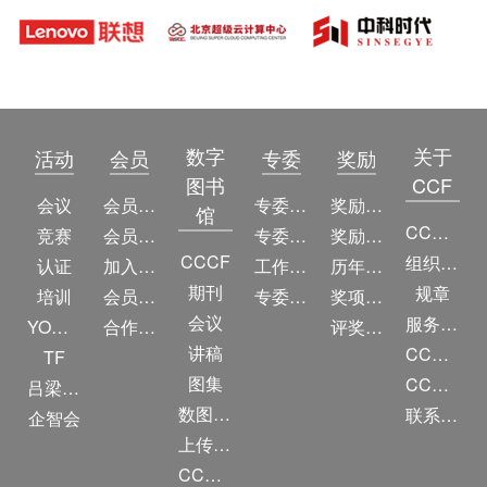
CCF YOCSEF兰州“计算机视觉前沿技术及应用”报告会
数字
关于
活动
会员
专委
奖励
图书
CCF
CCF YOCSEF兰州成功举办“深度学习与自然语言处理”报告会
会议
会员简介
专委简介
奖励动态
馆
CCF简介
竞赛
会员权益
专委条例
奖励目录
CCCF
组织机构
认证
加入CCF
工作问答
历年获奖名单
期刊
规章
培训
会员交费
专委名单
奖项推荐
CCF YOCSEF兰州成功举办“计算机视觉前沿技术及应用”报告会
会议
服务项目
YOCSEF
合作伙伴
评奖条例
讲稿
CCF大事记
TF
图集
CCF创建60周年
吕梁振兴
数图编审委员会
联系我们
企智会
CCF YOCSEF兰州分论坛成功举办2016-2017年度换届选举大会
上传/发布作品
CCF DL Focus