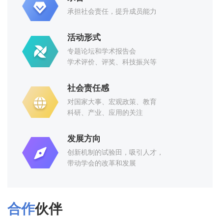
思想并富有社会责任感的学者、企业家及其他各界青年精英
承担社会责任，提升成员能力
CCF YOCSEF兰州2017-2018年度换届选举会议暨CCF兰州分部会员CLUB
参与策划与组织，是CCF最具活力的部分。CCF YOCSEF
的活动形式主要包括专题论坛和学术报告会，此外还有学术
活动形式
评价、评奖、扶贫助教等。
专题论坛和学术报告会
学术评价、评奖、科技振兴等
CCF YOCSEF兰州成功举行2017-2018年度选题会
社会责任感
对国家大事、宏观政策、教育
科研、产业、应用的关注
CCF YOCSEF兰州成功举办2017-2018年度换届选举会议
发展方向
创新机制的试验田，吸引人才，
带动学会的改革和发展
CCF YOCSEF兰州成功举办“甘肃省制造业与互联网融合”专题报告暨兰州换届选举筹备会议
合作
伙伴
“甘肃省制造业与互联网融合”专题报告暨兰州换届选举筹备会议