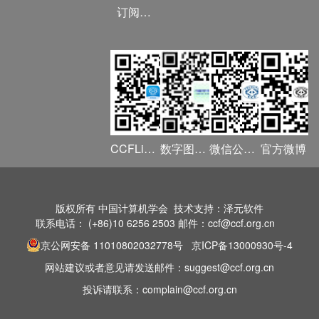
订阅《计算》
CCF YOCSEF兰州“深度学习与自然语言处理”报告会
CCF YOCSEF厦门&兰州成功联合举办“智慧交通离我们还有多远”论坛活动
CCFLink APP
数字图书馆
微信公众号
官方微博
CCF YOCSEF兰州成功举办“创客科技 共享未来”主题报告会
版权所有 中国计算机学会 技术支持：泽元软件
联系电话： (+86)10 6256 2503 邮件：ccf@ccf.org.cn
CCF YOCSEF兰州成功举办“分布与并行计算”主题报告会
京公网安备 11010802032778号
京ICP备13000930号-4
网站建议或者意见请发送邮件：suggest@ccf.org.cn
投诉请联系：complain@ccf.org.cn