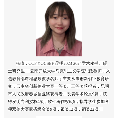
张倩，
CCF YOCSEF
昆明
2023-2024
学术秘书。硕
士研究生 ，云南开放大学马克思主义学院思政教师，入
选教育部课程思政教学名师；主要从事创新创业教育研
究，云南省创新创业大赛一等奖、三等奖获得者，昆明
市人民政府春城创业奖获得者。发表学术论文
9
篇，获
得发明专利授权
4
项，软件著作权
6
项，指导学生参加各
项双创大赛获省级金奖
9
项，银奖
12
项，铜奖
22
项。