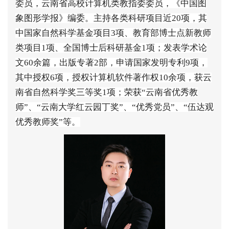
委员，云南省高校计算机类教指委委员，《中国图
象图形学报》编委。主持各类科研项目近
20
项，其
中国家自然科学基金项目
3
项、教育部博士点新教师
类项目
1
项、全国博士后科研基金
1
项；发表学术论
文
60
余篇，出版专著
2
部，申请国家发明专利
9
项，
其中授权
6
项，授权计算机软件著作权
10
余项，获云
南省自然科学奖三等奖
1
项；荣获
“
云南省优秀教
师
”
、
“
云南大学红云园丁奖
”
、
“
优秀党员
”
、
“
伍达观
优秀教师奖
”
等。