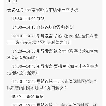
18:30
云南省昭通市镇雄三立学校
会议地点：
13:30—14:00
签到
14:00—14:10
介绍论坛背景和嘉宾
14:10—14:20
引导发言
胡鉴
《如何推进全民科普
——
为云南偏远地区打开科普之门》
14:20—14:30
引导发言
钱文华
《
数字技术如何为
科普教育赋新能》
14:30
—14:40
引导发言
贾强生
《
如何让科普在边
远地区流行起来》
14:40—15:40
思辨议题一：
云南边远地区推进全
民科普的困难在哪里？如何解决？
15:40—16:00
茶歇
16:00—17:00
思辨
议题二：在云南边远地区，科