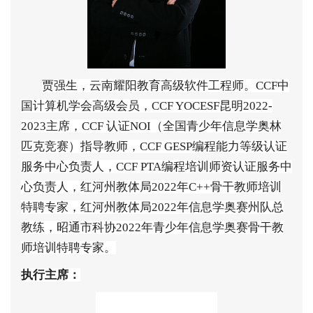
贾强生
，
云南耀阳教育高级软件工程师
。
CCF
中
国计算机学会高级会员
，
CCF YOCESF
昆明
2022-
2023
主席
，
CCF
认证
NOI
（全国青少年信息学奥林
匹克竞赛）指导教师
，
CCF GESP
编程能力等级认证
服务中心负责人
，
CCF PTA
编程培训师资认证服务中
心负责人
，
红河州教体局
2022
年
C++
骨干教师培训
特聘专家
，
红河州教体局
2022
年信息学奥赛州队总
教练
，
昭通市科协
2022
年青少年信息学奥赛骨干教
师培训特聘专家
。
执行主席：