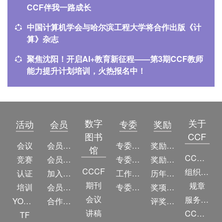
CCF伴我一路成长
中国计算机学会与哈尔滨工程大学将合作出版《计
算》杂志
聚焦沈阳！开启AI+教育新征程——第3期CCF教师
能力提升计划培训，火热报名中！
数字
关于
活动
会员
专委
奖励
图书
CCF
会议
会员简介
专委简介
奖励动态
馆
CCF简介
竞赛
会员权益
专委条例
奖励目录
CCCF
组织机构
认证
加入CCF
工作问答
历年获奖名单
期刊
规章
培训
会员交费
专委名单
奖项推荐
会议
服务项目
YOCSEF
合作伙伴
评奖条例
讲稿
CCF大事记
TF