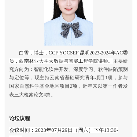
白雪，博士，
CCF YOCSEF 昆明2023-2024年AC委
员，西南林业大学大数据与智能工程学院
讲师。
主要研
究方向为：智能化软件开发、深度学习、软件缺陷预测
与定位等，现主持云南省基础研究青年项目
项，参与
1
国家自然科学基金地区项目
项，近年来以第一作者发
2
表三大检索论文
篇。
4
论坛议程
会议时间：
2023
年
07
月
29
日（周六）下午
13:30-