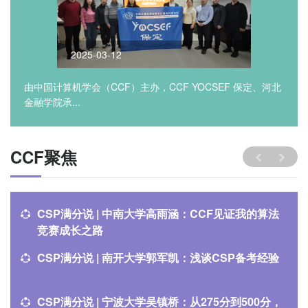
2025-03-12
由中国计算机学会（CCF）主办，CCF YOCSEF 保定、河北
金融学院承...
CCF聚焦
CSP满分说 | 中南大学高雨涵：CCF见证我的算法
竞赛成长之路
CSP满分说 | 南开大学郭军凯：浅谈CSP备考经验
CSP满分说 | 宁波大学吴镇桥：从275分到500分，