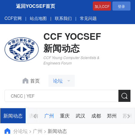
返回YOCSEF首页
加入CCF
登录
CCF官网
站点地图
联系我们
常见问题
|
|
|
CCF YOCSEF
新闻动态
CCF Young Computer Scientists &
Engineers Forum
首页
论坛
阳
新闻动态
哈尔滨
济南
广州
重庆
武汉
成都
郑州
苏州
分论坛
>
广州
>
新闻动态