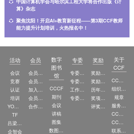
中国计算机学会与哈尔滨工程大学将合作出版《计
算》杂志
聚焦沈阳！开启AI+教育新征程——第3期CCF教师
能力提升计划培训，火热报名中！
数字
关于
活动
会员
专委
奖励
图书
CCF
会议
会员简介
专委简介
奖励动态
馆
CCF简介
竞赛
会员权益
专委条例
奖励目录
CCCF
组织机构
认证
加入CCF
工作问答
历年获奖名单
期刊
规章
培训
会员交费
专委名单
奖项推荐
会议
服务项目
YOCSEF
合作伙伴
评奖条例
讲稿
CCF大事记
TF
图集
CCF创建60周年
吕梁振兴
数图编审委员会
联系我们
企智会