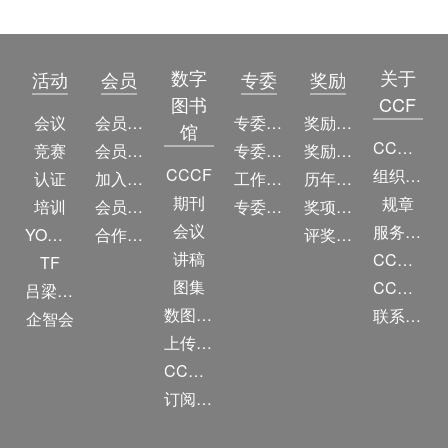
数字
关于
活动
会员
专委
奖励
CCF YOCSEF广州将于2017年6月11日在华南理工大学举办“智能媒体系统”专题报告会
图书
CCF
会议
会员简介
专委简介
奖励动态
馆
CCF简介
竞赛
会员权益
专委条例
奖励目录
CCCF
组织机构
认证
加入CCF
工作问答
历年获奖名单
CCF YOCSEF广州于2017年6月11日成功举办“智能媒体系统”专题报告会
期刊
规章
培训
会员交费
专委名单
奖项推荐
会议
服务项目
YOCSEF
合作伙伴
评奖条例
讲稿
CCF大事记
TF
CCF YOCSEF广州将于2017年6月10日在华南师范大学举办“社交网络及教育大数据”专题论坛
图集
CCF创建60周年
吕梁振兴
数图编审委员会
联系我们
企智会
上传/发布作品
CCF DL Focus
CCF YOCSEF广州、CCF广州分部2017年6月10日成功举办“社交网络及教育大数据”论坛
订阅《计算》