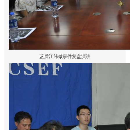
蓝盾江纬做事件复盘演讲