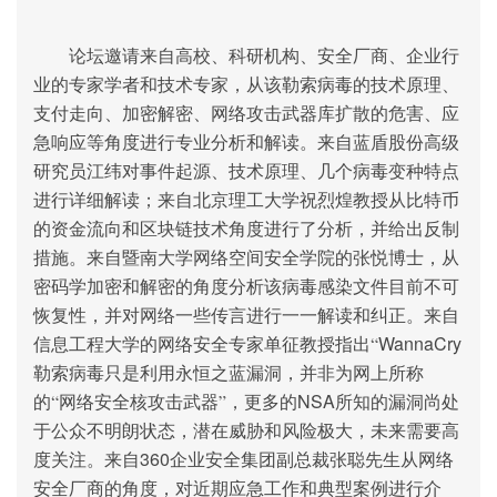
论坛邀请来自高校、科研机构、安全厂商、企业行
业的专家学者和技术专家，从该勒索病毒的技术原理、
支付走向、加密解密、网络攻击武器库扩散的危害、应
急响应等角度进行专业分析和解读。来自蓝盾股份高级
研究员江纬对事件起源、技术原理、几个病毒变种特点
进行详细解读；来自北京理工大学祝烈煌教授从比特币
的资金流向和区块链技术角度进行了分析，并给出反制
措施。来自暨南大学网络空间安全学院的张悦博士，从
密码学加密和解密的角度分析该病毒感染文件目前不可
恢复性，并对网络一些传言进行一一解读和纠正。来自
WannaCry
信息工程大学的网络安全专家单征教授指出“
勒索病毒只是利用永恒之蓝漏洞，并非为网上所称
NSA
的“网络安全核攻击武器”，更多的
所知的漏洞尚处
于公众不明朗状态，潜在威胁和风险极大，未来需要高
360
度关注。来自
企业安全集团副总裁张聪先生从网络
安全厂商的角度，对近期应急工作和典型案例进行介