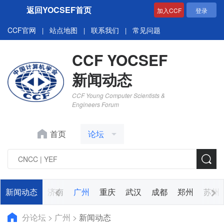
返回YOCSEF首页
加入CCF
登录
CCF官网
站点地图
联系我们
常见问题
|
|
|
CCF YOCSEF
新闻动态
CCF Young Computer Scientists &
Engineers Forum
首页
论坛
阳
新闻动态
哈尔滨
济南
广州
重庆
武汉
成都
郑州
苏州
分论坛
>
广州
>
新闻动态