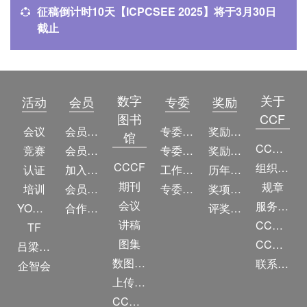
征稿倒计时10天【ICPCSEE 2025】将于3月30日
截止
数字
关于
活动
会员
专委
奖励
图书
CCF
会议
会员简介
专委简介
奖励动态
馆
CCF简介
竞赛
会员权益
专委条例
奖励目录
CCCF
组织机构
认证
加入CCF
工作问答
历年获奖名单
期刊
规章
培训
会员交费
专委名单
奖项推荐
会议
服务项目
YOCSEF
合作伙伴
评奖条例
讲稿
CCF大事记
TF
图集
CCF创建60周年
吕梁振兴
数图编审委员会
联系我们
企智会
上传/发布作品
CCF DL Focus