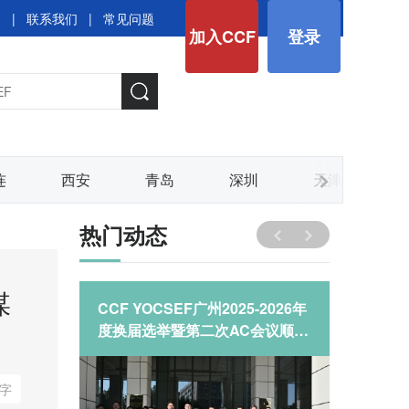
图
|
联系我们
|
常见问题
加入CCF
登录
连
西安
青岛
深圳
天津
热门动态
媒
动国产
CCF YOCSEF广州2025-2026年
探寻“当
度换届选举暨第二次AC会议顺利
平衡：Y
举行
能如何
字