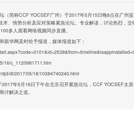
坛（简称
CCF YOCSEF
2017
5
15
8
广州）于
年
月
日晚
点在广州蓝
技术、情势分析及应对策略紧急论坛。专业解读，讨论热烈，交
2025-01-17
100
，
多人观看网络视频同步直播。
EDA(电子设计自动化)是用
和新华网及时给予报道，媒体报道如下：
规模集成电路芯片设计，制造.
.aspx?code=0101&id=2538&from=timeline&isappinstalled=
5/16/c_1120981711.htm
/dt/2017/05/18/10384740240.html
2017年5月16日下午在北京召开紧急论坛，CCF YOCSEF太
商讨解决之道。