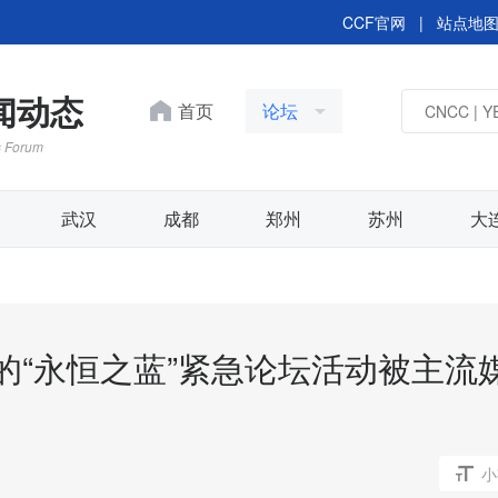
CCF官网
|
站点地
新闻动态
首页
论坛
s Forum
武汉
成都
郑州
苏州
大
举办的“永恒之蓝”紧急论坛活动被主流
智绘芯未来：人工智能驱
EDA突围之路
小