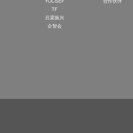
YOCSEF
合作伙伴
TF
吕梁振兴
企智会