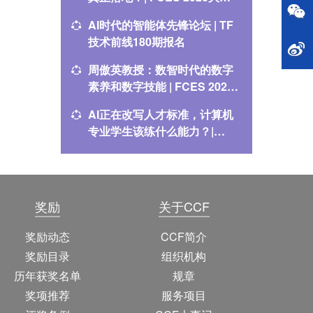
特邀报告重磅来袭
AI时代的智能体先锋论坛 | TF
智能体加
技术前线180期报名
前线17
周傲英教授：数智时代的数字
CCF关于
素养和数字技能 | FCES 2026
少年组
大会特邀报告重磅来袭
AI正在改写人才标准，计算机
CCF科
专业学生该练什么能力？|
校开展
FCES 2026分论坛
奖励
关于CCF
奖励动态
CCF简介
奖励目录
组织机构
历年获奖名单
规章
奖项推荐
服务项目