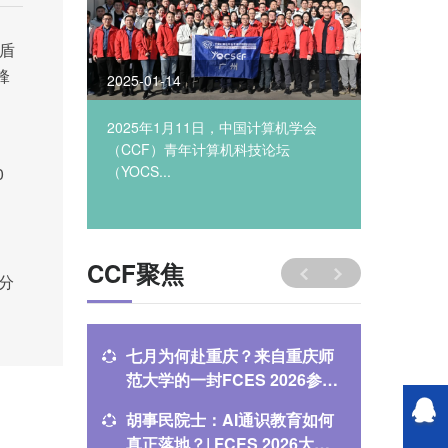
盾
锋
2025-01-14
2023-12
于辅助超大
2025年1月11日，中国计算机学会
人工智能
..
（CCF）青年计算机科技论坛
义、连接
（YOCS...
0
CCF聚焦
原分
七月为何赴重庆？来自重庆师
当AI会
范大学的一封FCES 2026参会
课还怎么教
邀约
论坛
胡事民院士：AI通识教育如何
AI如何
真正落地？| FCES 2026大会
FCES 