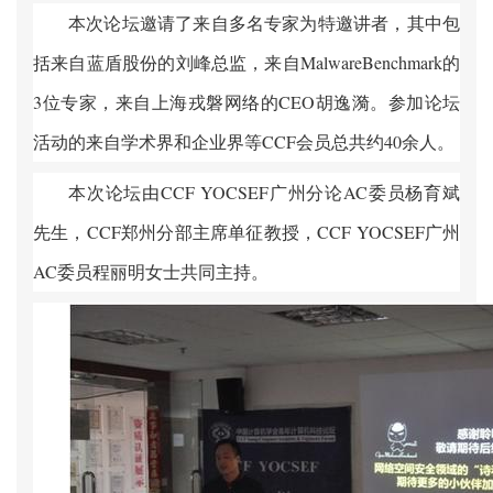
本次论坛邀请了来自多名专家为特邀讲者，其中包
括来自蓝盾股份的刘峰总监，来自
MalwareBenchmark
的
3
位专家，来自上海戎磐网络的
CEO
胡逸漪。参加论坛
活动的来自学术界和企业界等
CCF
会员总共约
40
余人。
本次论坛由
CCF YOCSEF
广州分论
AC
委员杨育斌
先生，
CCF
郑州分部主席单征教授，
CCF YOCSEF
广州
AC
委员程丽明女士共同主持。