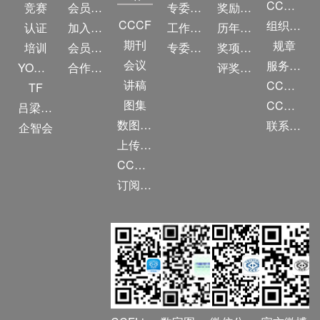
CCF简介
竞赛
会员权益
专委条例
奖励目录
CCCF
组织机构
认证
加入CCF
工作问答
历年获奖名单
期刊
规章
培训
会员交费
专委名单
奖项推荐
会议
服务项目
YOCSEF
合作伙伴
评奖条例
讲稿
CCF大事记
TF
图集
CCF创建60周年
吕梁振兴
数图编审委员会
联系我们
企智会
上传/发布作品
CCF DL Focus
订阅《计算》