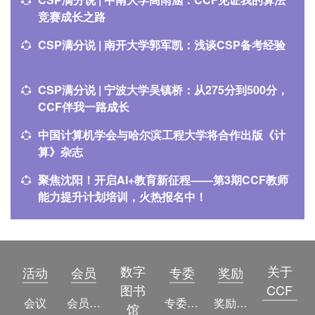
竞赛成长之路
CSP满分说 | 南开大学郭军凯：浅谈CSP备考经验
CSP满分说 | 宁波大学吴镇桥：从275分到500分，
CCF伴我一路成长
中国计算机学会与哈尔滨工程大学将合作出版《计
算》杂志
聚焦沈阳！开启AI+教育新征程——第3期CCF教师
能力提升计划培训，火热报名中！
数字
关于
活动
会员
专委
奖励
图书
CCF
会议
会员简介
专委简介
奖励动态
馆