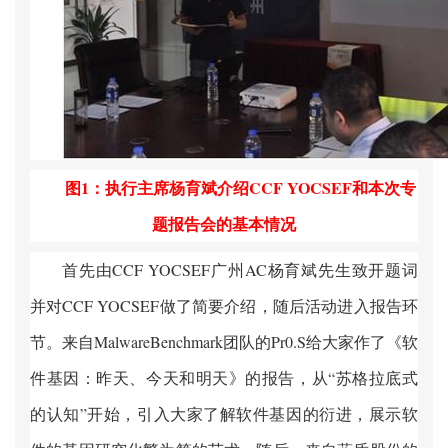
图
1
：执行主席杨育斌介绍
CCF YOCSEF
和本次专
题报告会的基本情况
首先由
CCF YOCSEF
广州
AC
杨育斌先生致开题词
并对
CCF YOCSEF
做了简要介绍，随后活动进入报告环
节。来自
MalwareBenchmark
团队的
Pr0.S
给大家作了《软
件基因：昨天、今天和明天》的报告，从“苏格拉底式
的认知”开始，引入大家了解软件基因的衍进，展示软