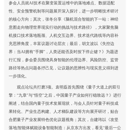
参会人员就
AI
技术在聚变装置运维中的落地难点、数据适配
性、安全预警机制等问题展开深入探讨，进一步明晰技术研讨
的核心方向；
其次，
张冬分享《脑机混合智能的下一站：神经
意图走向物理世界现实行动的挑战与技术路径》，大家聚焦脑
机接口技术落地瓶颈、人机交互边界、技术迭代路线等内容补
充思辨角度，丰富议题讨论层次；
最后，
胡文波以《失控边
界：当
AI
拥有
“
手脚
”
，人类还能否及时按下停止键？》为题进
行汇报，参会委员围绕具身智能的伦理边界、风险防控、监管
路径等热点问题各抒己见，让议题的思辨性与现实意义得到进
一步强化。
观点论坛
共打磨
3
项
。袁明磊
首先
围绕《量子大道上的双引
擎：
“
九章
”
与
“悟空”
之后，中国量子产业如何行稳致远？》进行
阐述，结合国内量子技术发展现状，与会人员针对量子科技成
果转化、产业生态构建、人才梯队建设等方向展开研讨，贴合
合肥量子产业发展特色优化议题视角；
其次，
台建玮以《攻坚
落地
|
智能体赋能设备智能制造：从京东方出发，看见
“
最后一公