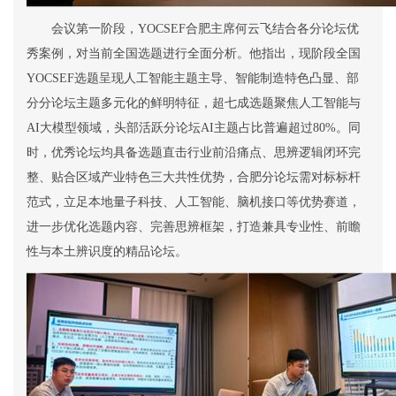
会议第一阶段
，
YOCSEF
合肥主席
何云飞结合各分论坛优
秀案例，对当前全国选题进行全面分析。他指出，现阶段全国
YOCSEF
选题呈现人工智能主题主导、智能制造特色凸显、部
分分论坛主题多元化的鲜明特征，超七成选题聚焦人工智能与
AI
大模型领域，头部活跃分论坛
AI
主题占比普遍超过
80%
。同
时，优秀论坛均具备选题直击行业前沿痛点、思辨逻辑闭环完
整、贴合区域产业特色三大共性优势，合肥分论坛需对标标杆
范式，立足本地量子科技、人工智能、脑机接口等优势赛道，
进一步优化选题内容、完善思辨框架，打造兼具专业性、前瞻
性与本土辨识度的精品论坛。