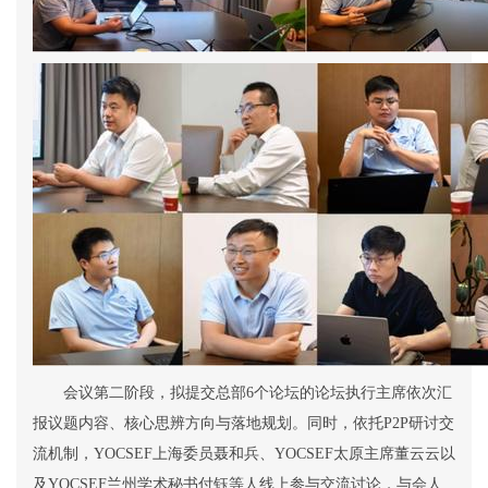
会议第二阶段
，
拟提交总部
6
个论坛的
论坛执行主席依次汇
报议题内容、核心思辨方向与落地规划。
同时，
依托
P2P
研讨交
流机制，
YOCSEF
上海委员
聂和
兵
、
YOCSEF
太原主席董云云以
及
YOCSEF
兰州
学术秘书
付钰等人线上参与
交流讨论
，与会人