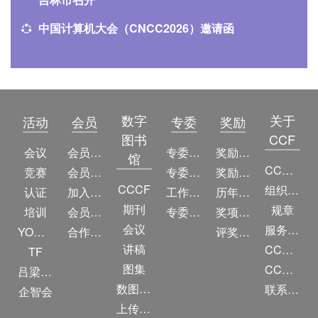
中国计算机大会（CNCC2026）邀请函
数字
关于
活动
会员
专委
奖励
图书
CCF
会议
会员简介
专委简介
奖励动态
馆
CCF简介
竞赛
会员权益
专委条例
奖励目录
CCCF
组织机构
认证
加入CCF
工作问答
历年获奖名单
期刊
规章
培训
会员交费
专委名单
奖项推荐
会议
服务项目
YOCSEF
合作伙伴
评奖条例
讲稿
CCF大事记
TF
图集
CCF创建60周年
吕梁振兴
数图编审委员会
联系我们
企智会
上传/发布作品