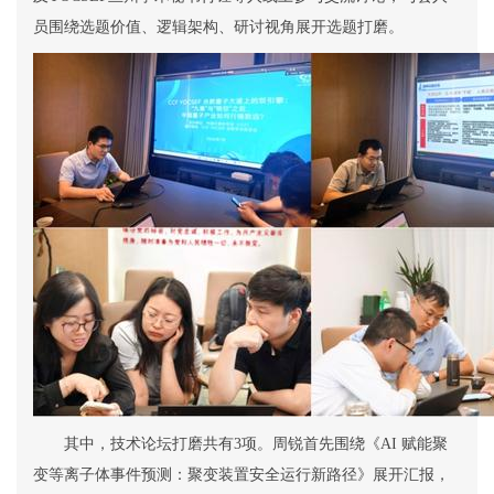
员围绕选题价值、逻辑架构、研讨视角展开
选题
打磨。
其中，
技术论坛
打磨
共有
3
项。周锐
首先
围绕《
AI
赋能聚
变等离子体事件预测：聚变装置安全运行新路径》展开汇报，