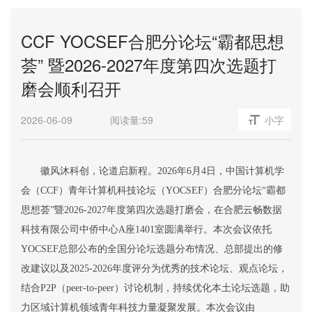
CCF YOCSEF合肥分论坛“霸都思想
荟” 暨2026-2027年度第四次选题打
磨会顺利召开
2026-06-09
阅读量:
59
小字
徽风沐科创，论道启新程。
2026
年
6
月
4
日，中国计算机学
会（
CCF
）青年计算机科技论坛（
YOCSEF
）合肥分论坛
“
霸都
思想荟
”
暨
2026-2027
年度第四次选题打磨会，在合肥云畅数据
科技有限公司中侨中心
A
座
1401
室圆满举行。
本次
会议
依托
YOCSEF
总部公布的全国分论坛选题分布情况、总部提出的修
改建议以及
2025-2026
年度评分为优秀的技术论坛、观点论坛，
结合
P2P
（
peer-to-peer
）
讨论机制，持续优化本土论坛选题，助
力区域计算机领域青年科技力量凝聚发展。本次会议由