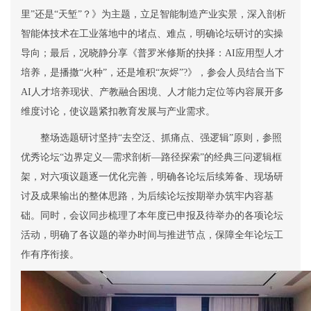
里
”
还是
“
天堑
”
？》为主题，立足智能制造产业实景，深入剖析
智能体技术在工业落地中的堵点、难点，明确论坛研讨的实操
导向；
最后，
况晓静分享《普罗米修斯的抉择：
AI
应用型人才
培养，是播撒
“火种”
，还是堆积
“灰烬”
?
》，参会人员结合当下
AI
人才培养现状、产教融合困境、人才能力定位等内容展开多
维度讨论，
使
议题紧扣教育发展与产业需求。
整场选题研讨坚持
“
去空泛、抓痛点、强逻辑
”
原则，参照
优秀论坛
“
边界定义
—
需求剖析
—
路径探索
”
的经典三问逻辑框
架，对六项议题逐一优化完善，明确各论坛后续筹备、现场研
讨及成果输出的整体思路，为后续论坛按期举办筑牢内容基
础。同时，会议同步梳理了本年度已申报及待举办的各项论坛
活动，明确了各议题的举办时间与推进节点，保障全年论坛工
作有序衔接。