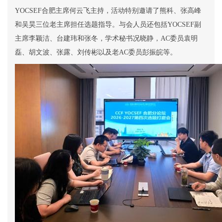
YOCSEF
合肥主席何云飞主持，活动特别邀请了熊科、张高峰
和吴昊
三位老主席
担任选题指导。与会人员还包括
YOCSEF
副
主席李颖洁、台建玮和张冬，学术秘书况晓静，
AC
委员袁明
磊、胡文波、张露、刘传彬以及老
AC
委员彭振皖等。