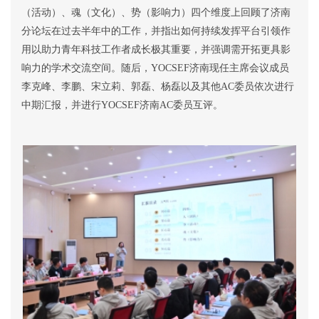
（活动）、魂（文化）、势（影响力）四个维度上回顾了济南
分论坛在
过去半年中的
工作，
并指出
如何持续发挥平台引领作
用
以
助力青年科技工作者成长
极其重要
，并强调需开拓更具影
响力的学术交流空间。
随后，
YOCSEF
济南现任主席会议成员
李克峰、李鹏、宋立莉、郭磊、杨磊以及其他
AC
委员依次进行
中期汇报，并进行
YOCSEF
济南
AC
委员互评。