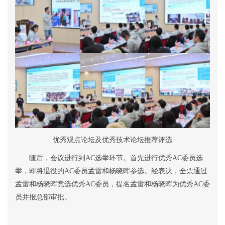
优秀观点论坛及优秀技术论坛推荐评选
随后，会议进行到
AC
选举环节。首先进行优秀
AC
委员选
举，即将退役的
AC
委员孟雷和杨晓晖参选。经
表决
，全票通过
孟雷和杨晓晖竞选优秀
AC
委员，提名孟雷和杨晓晖为优秀
AC
委
员并报总部审批。