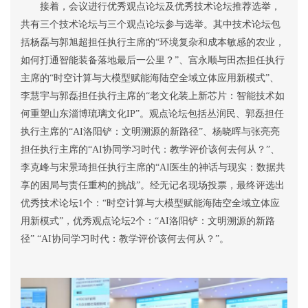
接着，会议进行优秀观点论坛及优秀技术论坛推荐选举，
共有三个技术论坛与三个观点论坛参与选举。其中技术论坛包
括杨磊与郭旭超
担任
执行主席的
“
环境复杂和成本敏感的农业，
如何打通智能装备落地最后一公里？
”
、宫永顺与田杰
担任
执行
主席的
“
时空计算与大模型赋能海陆空全域立体应用新模式
”
、
李慧宇与郭磊
担任
执行主席的
“
老文化装上新芯片：智能技术如
何重塑山东淄博琉璃文化
IP”
。观点论坛包括丛润民、郭磊
担任
执行主席的
“AI
洛阳铲：文明溯源的新路径
”
、杨晓
晖
与张亮亮
担任
执行主席的
“AI
协同学习时代：教学评价该何去何从？
”
、
李克峰与宋景琦
担任
执行主席的
“AI
医生的神话与现实：数据共
享的困局与责任重构的挑战
”
。经无记名现场投票，最终评选出
优秀技术论坛
1
个：
“
时空计算与大模型赋能海陆空全域立体应
用新模式
”
，
优秀观点论坛
2
个：
“AI
洛阳铲：文明溯源的新路
径
” “AI
协同学习时代：教学评价该何去何从？
”
。