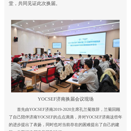
堂，共同见证此次换届。
YOCSEF
济南换届会议现场
首先由
YOCSEF
济南
2019-2020
主席
孔兰菊致辞，兰菊回顾
了自己陪伴济南
YOCSEF
的点点滴滴，并对
YOCSEF
济南这些年
的进步提出了表扬，同时也对当前存在的困难提出了自己的建