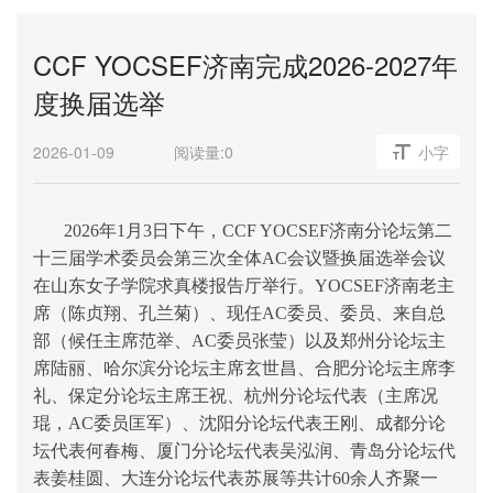
CCF YOCSEF济南完成2026-2027年
度换届选举
2026-01-09
阅读量:
0
小字
2026
年
1
月
3
日下午，
CCF YOCSEF
济南
分论坛
第二
十三届学术委员会第三次全体
AC
会议暨换届选举会议
在山东女子学院求真楼报告厅举行。
YOCSEF
济南老主
席（陈贞翔、孔兰菊）、现任
AC
委员、委员、
来自总
部（候任主席范举、
AC
委员张莹）以及郑州分论坛主
席陆丽、哈尔滨分论坛主席玄世昌
、合肥分论坛主席李
礼、保定分论坛主席王祝、杭州分论坛代表（主席况
琨，
AC
委员匡军）、沈阳分论坛代表王刚、成都分论
坛代表何春梅、厦门分论坛代表吴泓润、青岛分论坛代
表姜桂圆、大连分论坛代表苏展等
共计
60
余人齐聚一