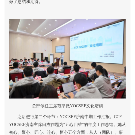
做了总结和期待。
总部候任主席范举做
YOCSEF
文化培训
之后进行第二个环节：
YOCSEF
济南中期工作汇报。
CCF
YOCSEF
济南主席田杰作题为
“
五心四维
”
的年度工作总结。她从
初心、聚心、匠心、连心、恒心五个方面，从人（团队）、事