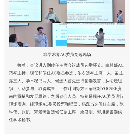
非学术界
AC
委员竞选现场
接着，会议进入到
候任主席会议成员选举
环节。
由总部
AC
范举主持，现任和候任
AC
委员参选，依次选举主席一人、副主
席三人、学术秘书两人。候选人首先进行竞选发言，从论坛组
织、活动参与、取得成果、工作计划等方面阐述对
YOCSEF
济
南的贡献和发展思路，之后参会人员、特别是现任
AC
委员进行
现场质询。经现场
AC
委员投票和唱票，杨磊当选候任主席，范
琳伟、张帆、宋景琦当选候任副主席，余盛朋、郭旭超当选候
任学术秘书。