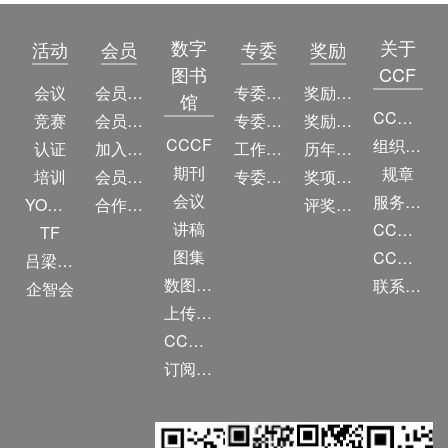
数字
关于
活动
会员
专委
奖励
图书
CCF
会议
会员简介
专委简介
奖励动态
馆
CCF简介
竞赛
会员权益
专委条例
奖励目录
CCCF
组织机构
认证
加入CCF
工作问答
历年获奖名单
期刊
规章
培训
会员交费
专委名单
奖项推荐
会议
服务项目
YOCSEF
合作伙伴
评奖条例
讲稿
CCF大事记
TF
图集
CCF创建60周年
吕梁振兴
数图编审委员会
联系我们
企智会
上传/发布作品
CCF DL Focus
订阅《计算》