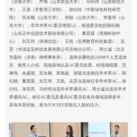
（济南大学）、芦旭（山东农业大学）、马经伟（山东师范大
学）、王枭（齐鲁理工学院）、徐衍钰（
中新绿色科技研究
院
）、宫永顺（山东大学）、张聪（山东大学）、李曼祎（山
东大学）；非学术界
AC
委员增选
5
人，候选委员包括陈纪旸
（山东正中信息技术股份有限公司）、董晨晨（浪潮科创中
心）、刘又玮（浪潮信息）、王凯（安博教育科技集团）、吴
昊（华清远见科技发展有限公司济南分公司）、周士诚（北京
市盈科（济南）律师事务所）。选举步骤包括
2
分钟个人竞选发
言、推荐人介绍、现场质询以及
AC
委员投票。经现场唱票，范
琳伟、余盛朋、宫永顺、郭旭超、张聪当选候任学术界
AC
，陈
纪旸、董晨晨、刘又玮、王凯、吴昊当选候任非学术界
AC
，徐
衍钰、张亮亮、马经伟当选学术界通讯
AC
，周士诚当选非学术
界通讯
AC
。候任
AC
委员及通讯
AC
委员在各自领域深耕多年，
具有丰富经验，将为
YOCSEF
济南注入新的活力。