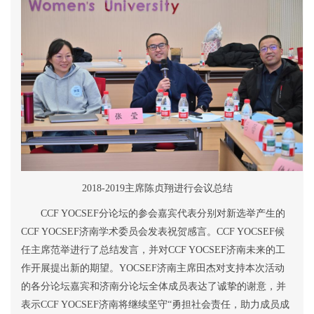
2018-2019
主席陈贞翔进行会议总结
CCF YOCSEF
分论坛的参会嘉宾代表分别对新选举产生的
CCF YOCSEF
济南学术委员会发表祝贺感言。
CCF YOCSEF
候
任主席范举进行了总结发言，并对
CCF YOCSEF
济南未来的工
作开展提出新的期望。
YOCSEF
济南主席田杰对支持本次活动
的各分论坛嘉宾和济南分论坛全体成员表达了诚挚的谢意，并
表示
CCF YOCSEF
济南将继续坚守
“
勇担社会责任，助力成员成