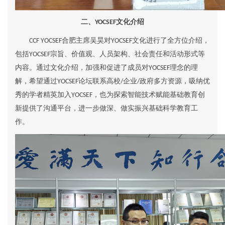
二、
文化介绍
YOCSEF
合肥主席吴昊
对
文化进行了全方位介绍，
CCF YOCSEF
YOCSEF
包括
宗旨、价值观、
人员架构
、社会责任
和
活动形式
等
YOCSEF
内容。通过文化介绍，加强和促进
了
成员对
理念的理
YOCSEF
解，希望通过
论坛联系高校
企业
政府多方资源，
吸纳优
YOCSEF
/
/
秀的学者精英加入
，也
为
探索
智能技术赋能基础教育创
YOCSEF
新提供
了
沟通
平台
，
进一步做深、做实振兴基础科学教育工
作
。