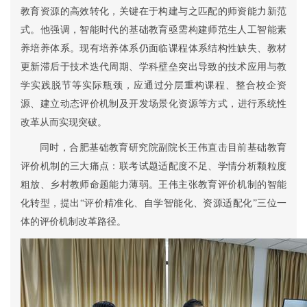
教育资源的高效转化，关键在于构建与之匹配的师资能力新范
式
。
他强调，智能时代的基础教育亟需构建师范生人工智能素
养培养体系。
现有培养体系仍面临
课程体系结构性缺失、教材
更新滞后于技术迭代周期、学科壁垒突出导致的技术应用与教
学实践脱节等
实际
瓶颈
，
应
通过分层
重构
课程、
整合
校企资
源、
建立
动态评价机制及
开发
场景化资源
等方式，进行系统性
改革
从而
实现突破。
同时，合肥基础教育研究院副院长王伟直击目前基础教育
评价机制的三大痛点：联考试题适配度不足、学情分析颗粒度
粗放、乡村教师命题能力薄弱。王伟主张教育评价机制的智能
化转型，提出
“评价精准化、自学智能化、资源适配化”三位一
体的评价机制改革路径。