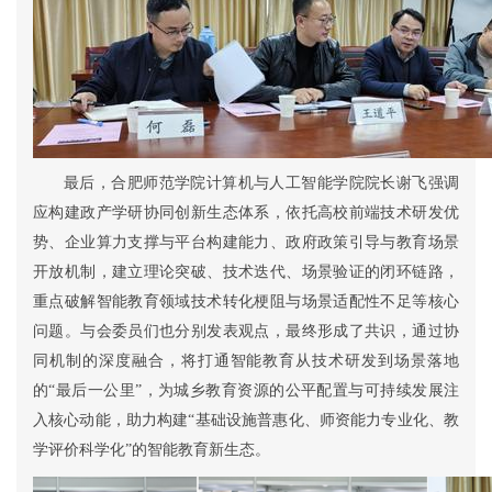
最后，合肥师范学院计算机与人工智能学院院长谢飞强调
应构建政产学研协同创新生态体系，依托高校前端技术研发优
势、企业算力支撑与平台构建能力、政府政策引导与教育场景
开放机制，建立理论突破
、
技术迭代
、
场景验证的闭环链路，
重点破解智能教育领域技术转化梗阻与场景适配性不足等核心
问题。与会
委员
们也分别发表观点，最终形成
了
共识，通过
协
同机制的深度融合，将打通智能教育从技术研发到场景落地
的
“
最后一公里
”
，为
城乡
教育资源的公平配置与可持续发展注
入核心动能，助力构建
“
基础设施普惠化、师资能力专业化、教
学评价科学化
”
的智能教育新生态。