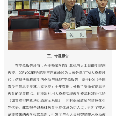
三、专题报告
在
专题报告环节，合肥师范学院计算机与人工智能学院副
教授、
合肥副主席蒋峰岭为大家分享了“
大模型时
CCF YOCSEF
AI
代：信息学编程教学的创新与挑战”专题报告，基于
（全国
NOI
青少年信息学奥林匹克竞赛）十年数据，
分析
了安徽省信息学
教育的发展痛点。他提出利用大模型实现教学资源标准化供给
（如冒泡排序算法动态演示系统），同时保留教师的情感化引
导优势。此次报告以基础教育竞赛体系为切入点，剖析了技术
赋能带来的教学模式革新，引发了与会人员
对
智能技术驱动教