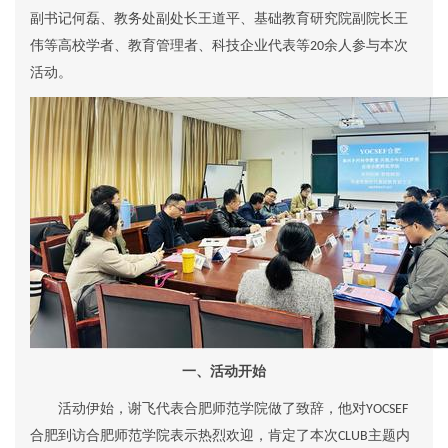
副书记何磊
、
教务处副处长王道平
、
基础教育研究院副院长王
伟等高校学者、教育管理者、科技企业代表等
余人参与本次
20
活动。
一、活动开始
活动伊始，
谢飞代表合肥师范学院做了致辞，他对
YOCSEF
合肥到访合肥师范学院表示热烈欢迎，肯定了本次
主题内
CLUB