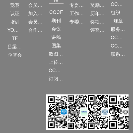
CCF简介
竞赛
会员权益
专委条例
奖励目录
CCCF
组织机构
认证
加入CCF
工作问答
历年获奖名单
期刊
规章
培训
会员交费
专委名单
奖项推荐
会议
服务项目
YOCSEF
合作伙伴
评奖条例
讲稿
CCF大事记
TF
图集
CCF创建60周年
吕梁振兴
数图编审委员会
联系我们
企智会
上传/发布作品
CCF DL Focus
订阅《计算》