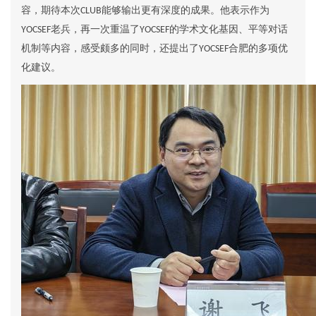
容，期待本次
能够输出更有深度的成果。他表示作为
CLUB
老兵，再一次重温了
的
学术文化基因
、
平等对话
YOCSEF
YOCSEF
机制
等内容，感受颇多的同时，还提出了
合肥的多项优
YOCSEF
化建议
。