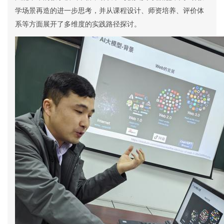
学场景再造
的
进一步思考
，
并
从课程设计、师资培养
、
评价体
系等方面展开了多维度的实践路径探讨。