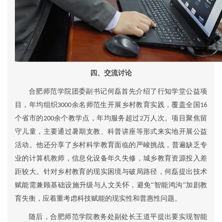
四、交流讨论
合肥师范学院团委副书记何磊首先介绍了行知学堂
公益项
目
，年均组织
余名师范生开展乡村教育实践，覆盖全国
3000
16
个省市的
余个教学点
，
年均服务超过
万人次
。项目聚焦留
200
2
守儿童，
主要
通过暑期支教、科普讲座等
形式来
实地开展
公益
活动。他还分享了
乡村
科学
教育面临的严峻
挑战
，
普遍
缺乏专
业的计算机教师，信息化设备年久失修，城乡教育资源投入差
距较大。针对乡村教育的现实困境与破局路径，何磊提出技术
赋能需兼顾基础设施升级与人文关怀，避免
“智能鸿沟”加剧教
育失衡，
应着重考虑科技赋能
的
现实性和
普惠性
问题
。
随后，合肥师范学院教务处副处长王道平提出要实现智能