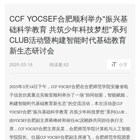
CCF YOCSEF合肥顺利举办"振兴基
础科学教育 共筑少年科技梦想"系列
CLUB活动暨构建智能时代基础教育
新生态研讨会
2025-03-18
阅读量:
62
小字
年
月
日下午，
合肥在合肥师范学院安徽省电
2025
3
14
CCF YOCSEF
子信息仿真重点实验室顺利举办了一场“协同创新，智能赋能，
构建智能时代基础教育新生态”的交流活动，本次活动是
CCF
合肥“振兴
基础
科学教育
共筑少年科技梦想
”系列
，
YOCSEF
CLUB
由
合肥副主席蒋峰岭和候任
况晓静共同担任执行主
YOCSEF
AC
席，
合肥主席吴昊
，
合肥师范学院计算机与人工智能
CCF YOCSEF
学院院长、
往届
合肥副主席谢飞
，
合肥师范学院团委
CCF YOCSEF