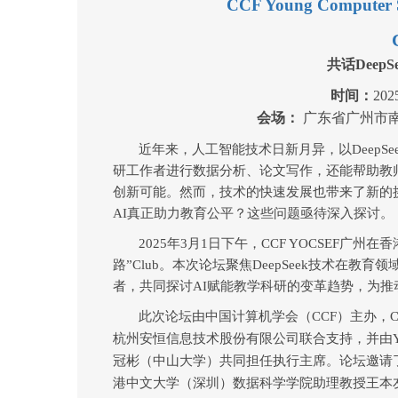
CCF Young Computer S
共话
DeepS
时间：
202
会场：
广东省广州市
近年来，人工智能技术日新月异，以
DeepSe
研工作者进行数据分析、论文写作，还能帮助教
创新可能
。然而，技术的快速发展也带来了新的
AI
真正助力教育公平？
这些问题亟待深入探讨。
2025
年
3
月
1
日
下午
，
CCF YOCSEF
广州在香
路
”Club
。本次论坛
聚焦
DeepSeek
技术在教育领
者，共同探讨
AI
赋能教学科研的变革趋势，为推
此次论坛
由中国计算机学会（
CCF
）主办，
C
杭州安恒信息技术股份有限公司联合支持，并由
冠彬（中山大学）共同担任执行主席。论坛邀请
港中文大学（深圳）数据科学学院助理教授王本