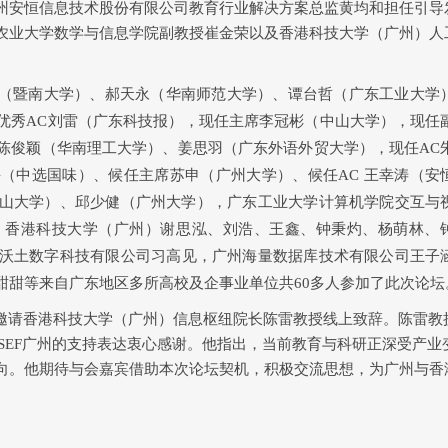
州安恒信息技术股份有限公司教育行业解决方案总监黄均和
担任引导
农业大学数学与信息学院副教授崔金荣以及香港科技大学（广州）人
。
（暨南大学）、郝天永（
华南师范大学
）、谭台哲（广东工业大学
优秀
AC
刘雷（广东科技报），现任主席李冠彬（中山大学），现任
陈俊颖（华南理工大学）、姜思羽（广东外语外贸大学），现任
AC
海（中选国味）、候任主席苏申（广州大学）、候任
AC
王幸涛（安
山大学）、邱少健（广州大学）
，
广东工业大学
计算机学院交互与
，
香港科技大学（广州）谢思泓、刘浩、王鑫、钟秉灼、杨萌林、
沃土数字科技有限公司习高见
，
广州海量数据库技术有限公司王子
甜甜等来自广东地区多所高校及企事业单位共
60
多人参加了此次论坛
邀请香港科技大学（广州）信息枢纽院长陈雷教授线上致辞。陈雷教
SEF
广州的支持表达衷心感谢。他指出，当前教育与科研正深受产业
向。他期待与会嘉宾借助本次论坛契机，积极交流思想，为广州与香