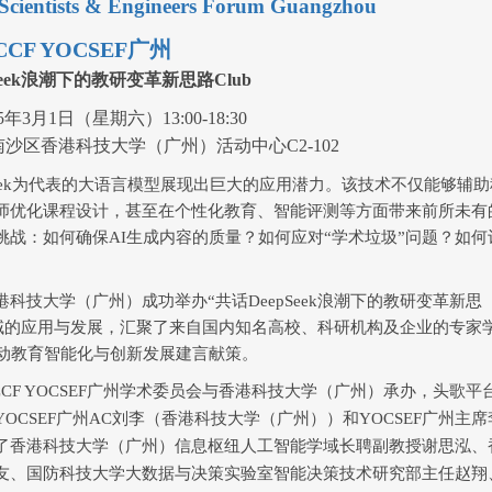
cientists & Engineers Forum Guangzhou
CCF YOCSEF
广州
eek
浪潮下的教研变革新思路
Club
2025-05-13
5
年
3
月
1
日（星期六）
1
3:
00-18:
3
0
2025&#32;年&#32;5&#32;
南沙区香港科技大学（广州）活动中心
C2-102
&#32;8&#32;日下午，
ek
为代表的大语言模型
展现出巨大的应用潜力。该技术不
仅能够辅助
CCF&#32;YOCSEF&#32;合
&#32;“学术精英发现行”&#32;
师优化课程设计，甚至在个性化教育、智能评测等方面带来前所未有
挑战
：
如何确保
AI
生成内容的质量？如何应对
“
学术垃圾
”
问题？如何
港科技大学（广州）成功举办
“
共话
DeepSeek
浪潮下的教研变革新思
域的应用与发展，汇聚了来自国内知名高校、科研机构及企业的专家
动教育智能化与创新发展建言献策。
CF YOCSEF
广州学术委员会与香港科技大学（广州）承办
，头歌平
YOCSEF
广州
AC
刘李（香港科技大学（广州））和
YOCSEF
广州主席
了香港科技大学（广州）信息枢纽人工智能学域长聘副教授谢思泓、
友、国防科技大学大数据与决策实验室智能决策技术研究部主任赵翔