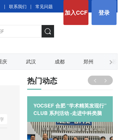
图
|
联系我们
|
常见问题
加入CCF
登录
重庆
武汉
成都
郑州
苏州
热门动态
英发现行”
YOCSEF 合肥 “学术精英发现行”
固本强基
中科类脑
CLUB 系列活动 -走进中科类脑
YOCS
字