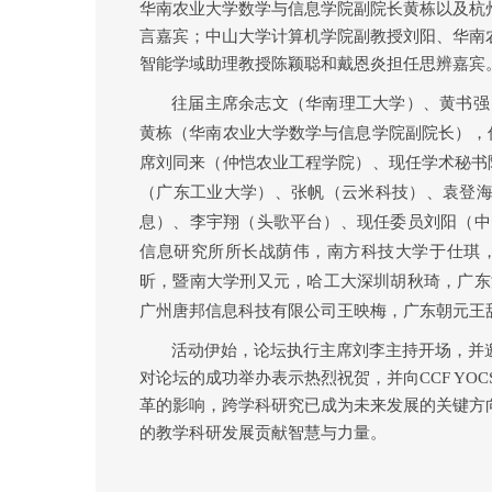
华南农业大学数学与信息学院副院长黄栋以及杭
言嘉宾；
中山大学计算机学院副教授刘阳、华南
智能学域助理教授陈颖聪和戴恩
炎
担任思辨嘉宾
往届主席余志文（华南理工大学）、黄书强
黄栋（华南农业大学数学与信息学院副院长），
席刘同来（仲恺农业工程学院）、现任学术秘书
（广东工业大学）、张帆（云米科技）、袁登
息）、李宇翔（头歌平台）、现任委员刘阳（中
信息研究所所长
战荫伟
，
南方科技大学于仕琪
昕
，
暨南大学刑又元
，
哈工大深圳胡秋琦
，
广东
广州唐邦信息科技有限公司王映梅
，
广东朝元王
活动伊始，论坛执行主席刘李主持开场，并
对论坛的成功举办表示热烈祝贺，并向
CCF YOC
革的影响，跨学科研究已成为未来发展的关键方
的教学科研
发展
贡献智慧与力量。