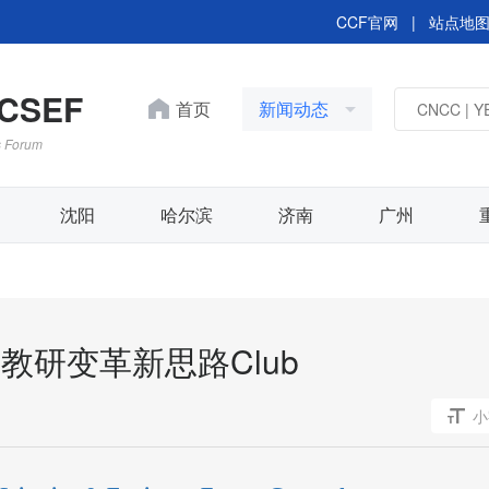
CCF官网
|
站点地
OCSEF
首页
新闻动态
s Forum
沈阳
哈尔滨
济南
广州
的教研变革新思路Club
YOCSEF 合肥 “学术精
CLUB 系列活动 -走进
小