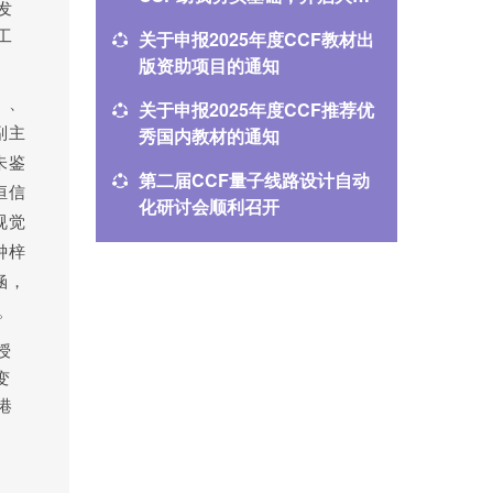
发
算法竞赛之路
斯
关于申报2025年度CCF教材出
CSP高
工
版资助项目的通知
杨一凡
CSP认
）、
关于申报2025年度CCF推荐优
2025
秀国内教材的通知
选通知
副主
朱鉴
第二届CCF量子线路设计自动
2025
恒信
化研讨会顺利召开
士学位
视觉
钟梓
涵
，
。
授
变
港