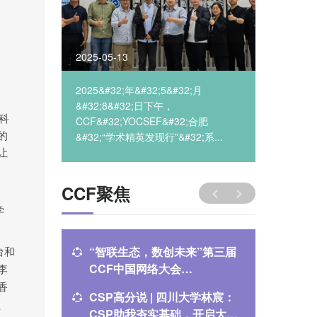
2025-05-13
2025-05
月
2025&#32;年&#32;5&#32;月
2025年
&#32;8&#32;日下午，
保定在举办
科
肥
CCF&#32;YOCSEF&#32;合肥
系...
&#32;“学术精英发现行”&#32;系...
的
让
CCF聚焦
学
“智联生态，数创未来”第三届
【会议通
台和
CCF中国网络大会
软件技
李
（ChinaNet-2025）重磅开启
香
CSP高分说 | 四川大学林宸：
绿动算力·
、
CSP助我夯实基础，开启大学
HPC C