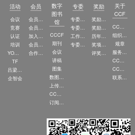
数字
关于
活动
会员
专委
奖励
图书
CCF
会议
会员简介
专委简介
奖励动态
馆
CCF简介
竞赛
会员权益
专委条例
奖励目录
CCCF
组织机构
认证
加入CCF
工作问答
历年获奖名单
期刊
规章
培训
会员交费
专委名单
奖项推荐
会议
服务项目
YOCSEF
合作伙伴
评奖条例
讲稿
CCF大事记
TF
图集
CCF创建60周年
吕梁振兴
数图编审委员会
联系我们
企智会
上传/发布作品
CCF DL Focus
订阅《计算》