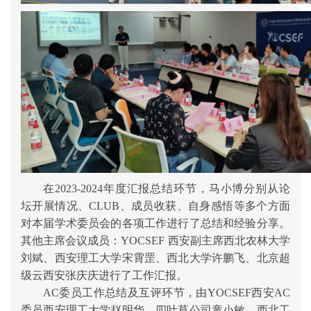
在
202
3
-202
4
年度汇报
总结
环节，
马小博
分别从论
坛开展情况、
CLUB、
成员收获、自身感悟
等
多个
方面
对本届学术委员会的各项工作进行了总结和经验分享。
其他主席会议成员
：
YOCSEF 西安副主席
西北农林大学
刘斌、西安理工大学宋霄罡、
西北大学许鹏飞、
北京超
级云西安张庆庆
进行了工作汇报。
AC委员工作总结及互评环节，由YOCSEF西安AC
委员西安理工大学赵明华
、四叶草公司
童小敏
、
西北工