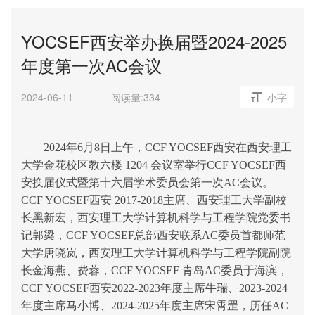
YOCSEF西安举办换届暨2024-2025
年度第一次AC会议
2024-06-11
阅读量:
334
小字
202
4
年
6月8日
上
午，
CCF YOCSEF西安在西安理工
大学金花校区教六楼 1204 会议室举行CCF YOCSEF西
安换届仪式暨第十
六
届学术委员会第一次
AC会议。
CCF YOCSEF西安 2017-2018主席、
西安理工大学副校
长
黑新宏，西安理工大学计算机科学与工程学院
党委
书
记郭梁，
CCF YOCSEF总部西安联系AC委员首都师范
大学唐晓岚，西安理工大学计算机科学与工程学院副院
长金海燕、费蓉，CCF YOCSEF
青岛
AC委员于海滨，
CCF YOCSEF西安
20
22-
20
23年度主席牛瑞、
20
23-
20
24
年度主席马小博、
2024-2025年度主席宋霄罡，
历任
AC