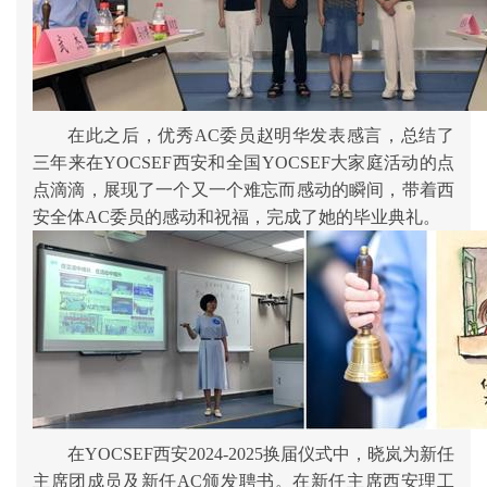
在此之后，优秀
AC委员赵明华发表感言，总结了
三年来在YOCSEF西安和全国YOCSEF大家庭活动的点
点滴滴，展现了一个又一个难忘而感动的瞬间，带着西
安全体AC委员的感动和祝福，完成了她的毕业典礼。
在
YOCSEF西安
20
2
4
-
20
2
5
换届仪式中，晓岚为新任
主席团成员及新任
AC颁发聘书。在新任主席
西安理工