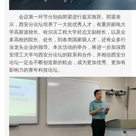
会议第一环节分别由
郭梁
进行嘉宾致辞。
郭梁
表
示，西安分论坛培养了一大批优秀人才，
有
重庆邮电大
学高新波校长、哈尔滨工程大学於志文副校长，以及众
多高校的院长、处长
，
到各类国家级人才，
还有众多
行
业龙头企业的领导。本次活动的举办，将进一步加深
西
安理工大学
与西安分论坛的联系和合作
，
并相信西安分
论坛一定会不断创造新的机会，成为更加优秀、更加有
影响力的青年科技论坛。