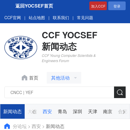
返回YOCSEF首页
加入CCF
登录
CCF官网
站点地图
联系我们
常见问题
|
|
|
CCF YOCSEF
新闻动态
CCF Young Computer Scientists &
Engineers Forum
首页
其他活动
郑州
新闻动态
苏州
大连
西安
青岛
深圳
天津
南京
合肥
分论坛
>
西安
>
新闻动态