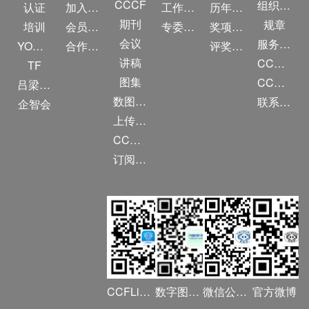
CCCF
组织机构
认证
加入CCF
工作问答
历年获奖名单
期刊
规章
培训
会员交费
专委名单
奖项推荐
会议
服务项目
YOCSEF
合作伙伴
评奖条例
讲稿
CCF大事记
TF
图集
CCF创建60周年
吕梁振兴
数图编审委员会
联系我们
企智会
上传/发布作品
CCF DL Focus
订阅《计算》
CCFLink APP
数字图书馆
微信公众号
官方微博