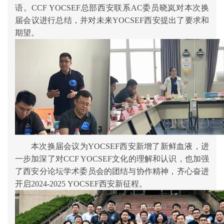
语。
CCF YOCSEF总部西安联系AC委员晓岚
对本次换
届会议进行总结，并对未来
YOCSEF西安提出了要求和
期望。
本次换届会议为
YOCSEF西安新增了新鲜血液
，进
一步加深了对
CCF YOCSEF文化的理解和认识，也
加强
了西安分论坛学术委员会的团结与协作精神
，
齐心奋进
开启
2024-2025 YOCSEF西安新征程
。