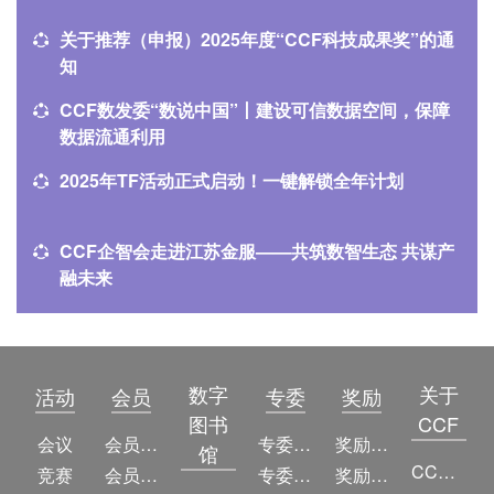
关于推荐（申报）2025年度“CCF科技成果奖”的通
知
CCF数发委“数说中国”丨建设可信数据空间，保障
数据流通利用
2025年TF活动正式启动！一键解锁全年计划
CCF企智会走进江苏金服——共筑数智生态 共谋产
融未来
数字
关于
活动
会员
专委
奖励
图书
CCF
会议
会员简介
专委简介
奖励动态
馆
CCF简介
竞赛
会员权益
专委条例
奖励目录