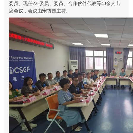
委员
、现任
AC
委员
、
委员、
合作伙伴代表等
40余人出
席会议，会议由
宋霄罡
主持。