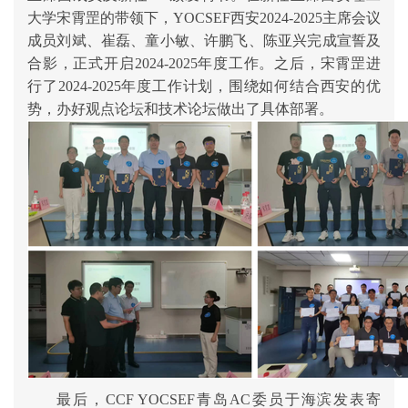
大学宋霄罡的
带领下，
YOCSEF西安
20
2
4
-
20
2
5
主席会议
成员刘斌、
崔磊、童小敏、
许鹏飞、
陈亚兴
完成宣誓及
合影，正式开启
20
2
4
-
20
2
5
年度工作。之后，
宋霄罡
进
行了
202
4
-202
5
年度工作计划，围绕如何结合西安
的
优
势，办好观点论坛和技术论坛做出了具体部署。
最后，
CCF YOCSEF青岛AC委员于海滨发表寄