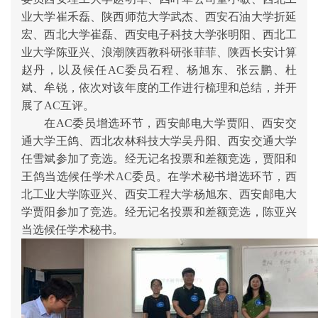
业大学崔禾磊
、
陕西师范大学武杰
、
西安石油大学折延
宏
、
西北大学崔磊、西安电子科技大学张明阳、西北工
业大学陈亚兴、
浪潮陕西教科研张菲菲
、
陕西长安计算
赵丹
，
以及候任
AC委员
石程、杨旭东、张云鹏、杜
斌、牟锐
，依次对该年度的工作进行梳理和总结，并开
展了
AC互评。
在
AC委员增选环节，西安邮电大学贾阳、
西安交
通大学王鸽
、西北农林科技大学
吴丹阳
、
西安交通大学
任雪斌
参加了竞选。经无记名投票和差额竞选，
贾阳和
王鸽
当选候任学术
AC委员
。
在学术秘书增选环节，西
北工业大学陈亚兴、西安工程大学杨旭东、西安邮电大
学贾阳
参加了竞选。经无记名投票和差额竞选
，
陈亚兴
当选候任学术
秘书
。