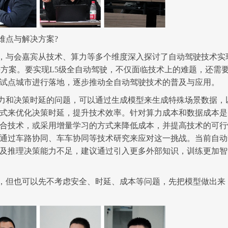
难点
与解决方案
?
，
与会
嘉宾
从技术、算力等多个维度深入探讨了自动驾驶技术实
决方案
。
要实现
L5级全自动驾驶，不仅面临技术上的难题，还需
试点城市进行落地，逐步推动全自动驾驶技术的普及与应用。
力和决策时延的问题
，
可以通过生成模型来生成特殊场景数据，
式来优化决策时延，提升技术效率。
针对
算力成本和数据成本是
合技术，或采用增量学习的方式来降低成本，并提高技术的可行
通过车路协同、车车协同等技术研究来应对这一挑战
。
当前自动
及推理决策能力不足
，
建议通过引入更多外部知识，训练更加智
，但也
可以先不考虑安全、时延、成本等问题，先把模型做出来