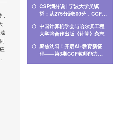
CSP满分说 | 宁波大学吴镇
CSP满
桥：从275分到500分，CCF伴
腾：CC
驶，
我一路成长
大
中国计算机学会与哈尔滨工程
2025
郑臻
大学将合作出版《计算》杂志
指南
同
聚焦沈阳！开启AI+教育新征
CCEC
应
程——第3期CCF教师能力提
教学案
案。
升计划培训，火热报名中！