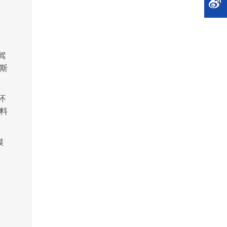
驾
斯
环
料
模