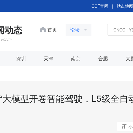
CCF官网
|
站点地
新闻动态
首页
论坛
s Forum
深圳
天津
南京
合肥
太
办 “大模型开卷智能驾驶，L5级全自
小