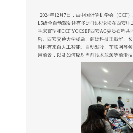
2024年
12月7日，由中国计算机学会（CCF）
L5级全自动驾驶还有多远”技术论坛在西安理
学宋霄罡和CCF YOCSEF西安AC委员石程共
哲、西安交通大学
杨勐
、商汤科技王振华、长
时也
有
来自人工智能、自动驾驶、车联网等领
用前景，以及如何应对当前技术瓶颈
等前沿技