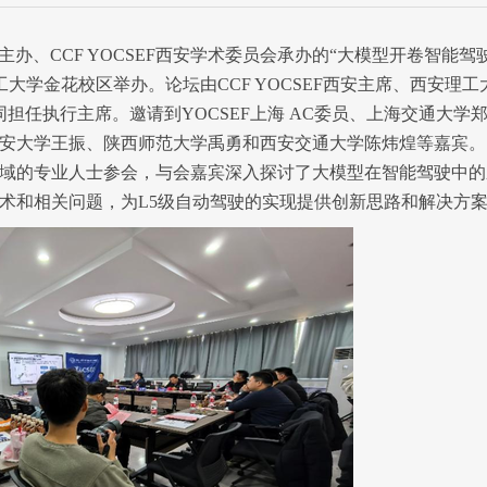
主办、CCF YOCSEF西安学术委员会承办的“大模型开卷智能驾
工大学金花校区举办
。
论坛由
CCF YOCSEF西安主席、西安理工
同担任执行主席。邀请到YOCSEF上海 AC委员
、
上海交通大学
安大学王振、陕西师范大学禹勇和西安交通大学
陈炜煌
等嘉宾。
域的专业人士
参会
，
与会嘉宾
深入探讨了大模型在智能驾驶中的
术和相关问题
，为
L5级自动驾驶的实现提供创新思路和解决方