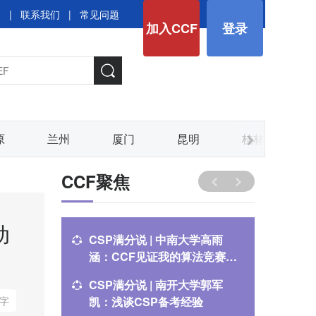
图
|
联系我们
|
常见问题
加入CCF
登录
原
兰州
厦门
昆明
桂林
CCF聚焦
动
CSP满分说 | 中南大学高雨
CSP满
涵：CCF见证我的算法竞赛成
逸：CS
长之路
CSP满分说 | 南开大学郭军
关于举办
字
凯：浅谈CSP备考经验
通知