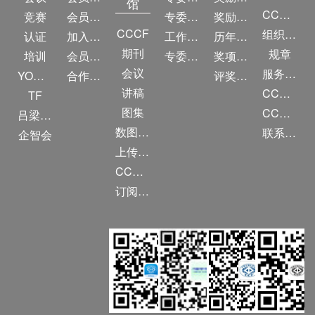
馆
CCF简介
竞赛
会员权益
专委条例
奖励目录
CCCF
组织机构
认证
加入CCF
工作问答
历年获奖名单
期刊
规章
培训
会员交费
专委名单
奖项推荐
会议
服务项目
YOCSEF
合作伙伴
评奖条例
讲稿
CCF大事记
TF
图集
CCF创建60周年
吕梁振兴
数图编审委员会
联系我们
企智会
上传/发布作品
CCF DL Focus
订阅《计算》