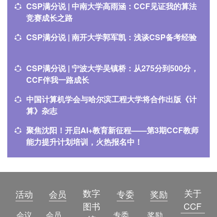
CSP满分说 | 中南大学高雨涵：CCF见证我的算法
竞赛成长之路
CSP满分说 | 南开大学郭军凯：浅谈CSP备考经验
CSP满分说 | 宁波大学吴镇桥：从275分到500分，
CCF伴我一路成长
中国计算机学会与哈尔滨工程大学将合作出版《计
算》杂志
聚焦沈阳！开启AI+教育新征程——第3期CCF教师
能力提升计划培训，火热报名中！
数字
关于
活动
会员
专委
奖励
图书
CCF
会议
会员简介
专委简介
奖励动态