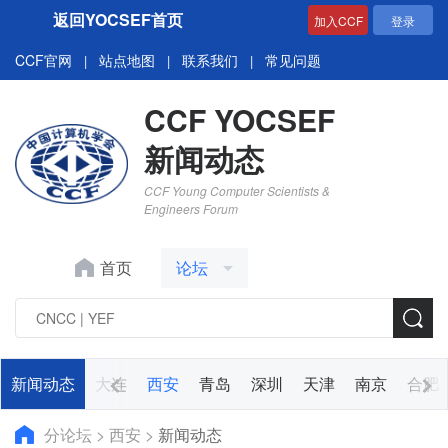
返回YOCSEF首页
加入CCF
登录
CCF官网
站点地图
联系我们
常见问题
|
|
|
CCF YOCSEF
新闻动态
CCF Young Computer Scientists &
Engineers Forum
首页
论坛
郑州
新闻动态
苏州
大连
西安
青岛
深圳
天津
南京
合肥
分论坛
>
西安
>
新闻动态