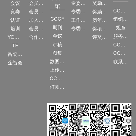
会议
会员简介
专委简介
奖励动态
馆
CCF简介
竞赛
会员权益
专委条例
奖励目录
CCCF
组织机构
认证
加入CCF
工作问答
历年获奖名单
期刊
规章
培训
会员交费
专委名单
奖项推荐
会议
服务项目
YOCSEF
合作伙伴
评奖条例
讲稿
CCF大事记
TF
图集
CCF创建60周年
吕梁振兴
数图编审委员会
联系我们
企智会
上传/发布作品
CCF DL Focus
订阅《计算》