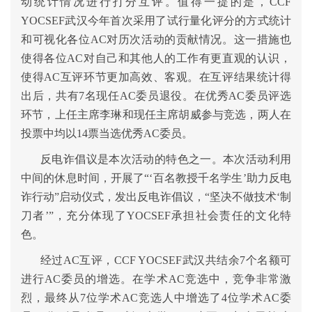
动统计情况进行打分互评。值得一提的是，CCF
YOCSEF武汉今年首次采用了试行量化评分的方式统计
和可视化各位AC对历次活动的贡献情况。这一措施也
使得各位AC对自己和其他人的工作有更直观的认识，
使得AC互评环节更加高效、客观。在互评结果统计得
出后，共有7名现任AC委员退役。在优秀AC委员评选
环节，上任主席李琳和现任主席胡威参与竞选，两人在
投票中均以14票当选优秀AC委员。
反电诈倡议是本次活动的特色之一。本次活动利用
中间的休息时间，开展了“‘百名教授千名学生’助力反电
诈行动”启动仪式，发出反电诈倡议，“坚决不做技术‘制
刀者’”，充分体现了YOCSEF承担社会责任的文化特
色。
经过AC互评，CCF YOCSEF武汉共结余7个名额可
进行AC委员的增选。在学术AC竞选中，竞争非常激
烈，最终从7位学术AC竞选人中增选了4位学术AC委