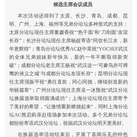
候选主席会议成员
本次活动还得到了太原、长沙、青岛、成都、昆
明、广州、上海、福州等兄弟分论坛多种形式的支持：
太原分论坛现任主席董媛香祝“‘热干面’和‘刀削面’友谊
长存”；长沙分论坛现任主席杨超寄语“同饮长江水，新
年更辉煌”；青岛分论坛优秀AC赵中英祝“YOCSEF武汉
的全体兄弟姐妹新年快乐，新的一年不断取得新突
破”；成都分论坛老主席王杨祝“武汉这一‘可豢鸟亦可搏
鹰的侠义之城’与成都分论坛友谊长存”；昆明分论坛现
任主席强振平祝“勇往直前，同心同德，继续创造新的
华丽篇章”；广州分论坛现任主席吴一冰预祝“武汉分论
坛换届选举取得圆满成功”；上海分论坛现任主席寄予
了美好的希望，“让激情重新燃烧起来”，同时上海分论
坛AC熊启莉亲赴现场参加本次活动。多个兄弟分论坛
都纷纷寄语武汉分论坛，祝福武汉分论坛明天更美好。
在换届选举活动结束后，开展了喜闻乐见的特色