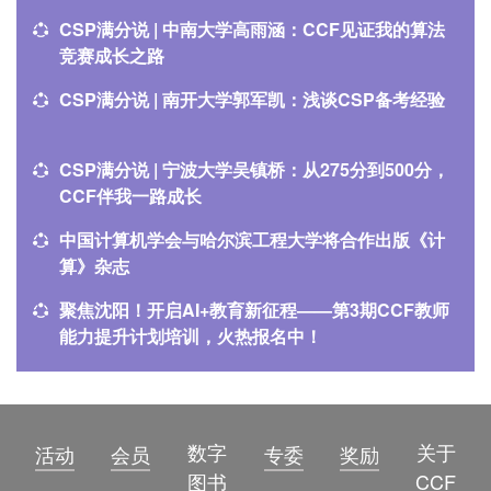
CSP满分说 | 中南大学高雨涵：CCF见证我的算法
竞赛成长之路
CSP满分说 | 南开大学郭军凯：浅谈CSP备考经验
CSP满分说 | 宁波大学吴镇桥：从275分到500分，
CCF伴我一路成长
中国计算机学会与哈尔滨工程大学将合作出版《计
算》杂志
聚焦沈阳！开启AI+教育新征程——第3期CCF教师
能力提升计划培训，火热报名中！
数字
关于
活动
会员
专委
奖励
图书
CCF