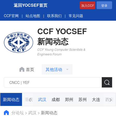
返回YOCSEF首页
加入CCF
登录
CCF官网
站点地图
联系我们
常见问题
|
|
|
CCF YOCSEF
新闻动态
CCF Young Computer Scientists &
Engineers Forum
首页
其他活动
济南
新闻动态
广州
重庆
武汉
成都
郑州
苏州
大连
西安
分论坛
>
武汉
>
新闻动态