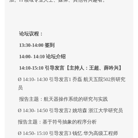
论坛议程：
1
3:30-14:00 签到
14
:
0
0-
14
:
1
0
论坛
介绍
14
:10-15:10
引导
发言
【主持人：王超、薛吟兴】
Ø
14:
1
0-
1
4:
3
0 引导发言1
乔磊
航天五院
5
02
所研究
员
报告主题：航天器操作系统的研究与实践
Ø
1
4:
30
-
14
:
50
引导发言
2
姚培森
浙江大学研究员
报告主题：基于符号抽象的程序分析
Ø
14
:
50
-
1
5:
10
引导发言
3 钱忆
华为高级工程师