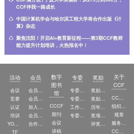
CCF伴我一路成长
中国计算机学会与哈尔滨工程大学将合作出版《计
算》杂志
聚焦沈阳！开启AI+教育新征程——第3期CCF教师
能力提升计划培训，火热报名中！
数字
关于
活动
会员
专委
奖励
图书
CCF
会议
会员简介
专委简介
奖励动态
馆
CCF简介
竞赛
会员权益
专委条例
奖励目录
CCCF
组织机构
认证
加入CCF
工作问答
历年获奖名单
期刊
规章
培训
会员交费
专委名单
奖项推荐
会议
服务项目
YOCSEF
合作伙伴
评奖条例
讲稿
CCF大事记
TF