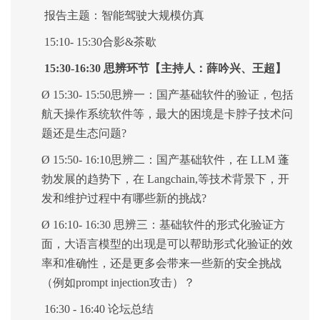
报告主题：智能驾驶大规模仿真
1
5:
10
-
15
:
30
合影
&茶歇
15:30-16:30
思辨环节【主持人：薛吟兴、王超】
Ø
15:30- 15:50思辨一：
国产基础软件的验证，包括
航天操作系统软件等，最大的困境是卡脖子技术问
题还是生态问题
?
Ø
15
:
50
-
1
6:
10
思辨二：国产基础软件，在
LLM 蓬
勃发展的趋势下，在 Langchain,等技术背景下，开
发和维护过程中有哪些新的挑战?
Ø
16:
10
- 1
6
:
30
思辨三：基础软件的形式化验证方
面，大语言模型的出现是可以帮助形式化验证的效
率和准确性，还是更多会带来一些新的安全挑战
（例如
p
rompt injection
攻击）？
16:30
-
16
:
4
0 论坛总结