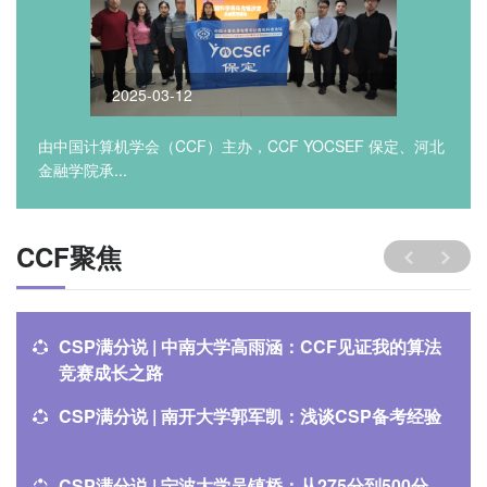
2025-03-12
由中国计算机学会（CCF）主办，CCF YOCSEF 保定、河北
金融学院承...
CCF聚焦
CSP满分说 | 中南大学高雨涵：CCF见证我的算法
竞赛成长之路
CSP满分说 | 南开大学郭军凯：浅谈CSP备考经验
CSP满分说 | 宁波大学吴镇桥：从275分到500分，