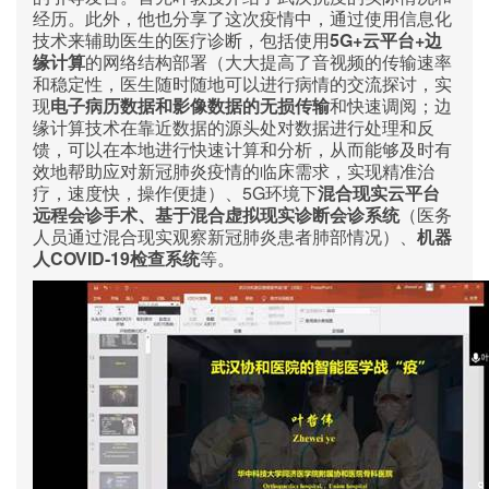
经历。此外，他也分享了这次疫情中，通过使用信息化
5G+
+
技术来辅助医生的医疗诊断，包括使用
云平台
边
缘计算
的网络结构部署（大大提高了音视频的传输速率
和稳定性，医生随时随地可以进行病情的交流探讨，实
现
电子病历数据和影像数据的无损传输
和快速调阅；边
缘计算技术在靠近数据的源头处对数据进行处理和反
馈，可以在本地进行快速计算和分析，从而能够及时有
效地帮助应对新冠肺炎疫情的临床需求，实现精准治
5G
疗，速度快，操作便捷）、
环境下
混合现实云平台
远程会诊手术、基于混合虚拟现实诊断会诊系统
（医务
人员通过混合现实观察新冠肺炎患者肺部情况）、
机器
COVID-19
人
检查系统
等。