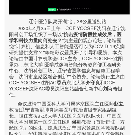
辽宁医疗队离开湖北，38公里送别路
2020
4
25
CCF YOCSEF
年
月
日上午，
沈阳在辽宁沈
“
阳科创工场组织了一场以
抗击疫情阶段性成效后，医
”
学和科技力量向何处去？
为主题的观点论坛，论坛围
COVID-19
绕“计算机、信息和人工智能是否可以为
疾病
研究提供支撑？”等精彩议题展开了引导和思辨。本次
CCF
CCF YOCSEF
论坛由中国计算机学会
主办，
沈阳
-
承办，东北大学
医学成像与智能分析教育部工程研究
中心、沈阳科创工场、辽宁省医学信息与健康工程学
会、沈阳市皇姑区融合创新中心协办。论坛执行主席由
CCF YOCSEF
AC
CCF
沈阳
委员东北大学
齐守良
和
YOCSEF
AC
沈阳
委员沈阳皇姑融合创新中心
刘诗奇
担
任。
会议邀请中国医科大学附属盛京医院主任医师
赵立
(
教授
辽宁省新冠肺炎病毒医疗救治省级专家组副组
)
长。担任支援武汉大学人民医院医疗队队长
、中国医
科大学附属第一医院主任医师
侯刚
教授（首批进驻「方
舱医院」的医生，援助武汉辽宁国家紧急医学救援队副
队长）、华中科技大学同济医学院附属协和医院骨科医