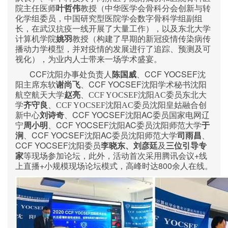
院主任医师
叶哲伟
教授（中华医学会骨科分会创新与转
化学组委员，中国研究型医院学会数字骨科学组副组
长，在武汉抗疫一线开展了大量工作），以及东北大学
计算机学院
姚羽
教授（构建了早期的新冠疫情传染病传
播动力学模型，并对疫情的发展进行了追踪、预测及可
视化），为业内人士带来一场学术盛宴。
CCF
CCF YOCSEF
沈阳办事处负责人
陈国威
、
沈
CCF YOCSEF
阳主席东软
谢尚飞
、
沈阳学术秘书沈阳
航空航天大学
赵亮
、
CCF YOCSEF
沈阳
AC
委员东北大
学
齐守良
、
CCF YOCSEF
沈阳
AC
委员沈阳皇姑融合创
CCF YOCSEF
AC
新中心
刘诗奇
、
沈阳
委员国家电网辽
CCF YOCSEF
AC
宁
周小明
、
沈阳
委员沈阳师范大学
于
CCF YOCSEF
AC
涧
、
沈阳
委员沈阳师范大学
司雨昌
、
CCF YOCSEF
沈阳委员
李晓东、刘彦廷
及
三位引导专
+
家
等现场参加论坛，此外，活动首次采用腾讯会议
线
+
800
上直播
小规模现场论坛模式，高峰时达
余人在线。