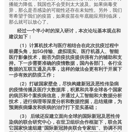
播能力降低，我国也不会受到太大波及。如果病毒变
异，那么是否感染的可能性还存在未知性。另外，我们
寄希望于我们的疫苗，如果疫苗在年底能应用到临床，
那么就可以放心了。
经过一个半小时的深入研讨，本次论坛基本观点和
建议如下：
1
（
）计算机技术与医疗相结合在此次抗疫过程中
5G
崭露头角，如
传输、虚拟现实、医疗机器人、智能
医疗影像技术，能否为防疫抗疫提供强有力的辅助和支
持。下一步需要准确的疫情数据，国内各部门、各行业
数据的互联互通及共享，这样的做法会更有利于开展下
一步有效的防疫工作；
2
（
）打破国家壁垒，尽快构建新冠及恶性传染病
的疫情传播及医疗大数据库，积累和共享全球各个国家
的病历和个案疾病信息，并通过人工智能和大数据分析
技术，进行病理等深度分析和数据挖掘，总结规律，为
预测疾病爆发和疾病的治疗打下坚实基础；
3
（
）
后续还应建立面向全球的国际新冠及恶性传
染病的联合研究中心，在世卫组织合作框架下，联合其
“
”
它国家快速组建
国际新冠肺炎联合专家组
、协调不同