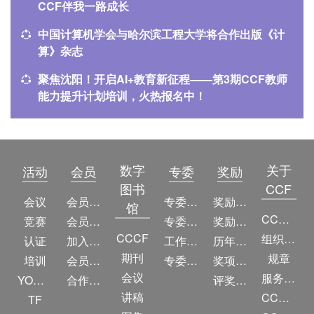
CCF伴我一路成长
中国计算机学会与哈尔滨工程大学将合作出版《计
算》杂志
聚焦沈阳！开启AI+教育新征程——第3期CCF教师
能力提升计划培训，火热报名中！
数字
关于
活动
会员
专委
奖励
图书
CCF
会议
会员简介
专委简介
奖励动态
馆
CCF简介
竞赛
会员权益
专委条例
奖励目录
CCCF
组织机构
认证
加入CCF
工作问答
历年获奖名单
期刊
规章
培训
会员交费
专委名单
奖项推荐
会议
服务项目
YOCSEF
合作伙伴
评奖条例
讲稿
CCF大事记
TF