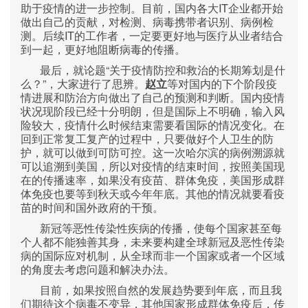
IT
助于疫情的进一步控制。目前，国内各大
企业都开始
做出自己的贡献，对检测、病毒携带者识别、病例检
IT
测。后续
的工作者，一定要更好地与医疗从业者结合
到一起，更好地阻断病毒的传播。
“
最后，就论题
关于疫情防控和救治的长期筹划是什
”
么？
，大家进行了思辨。
赵立
等对国内的下个阶段疫
情进展和防治方向做出了自己的预测和判断。国内疫情
状况现阶段已经十分明朗，但是国际上不明确，输入风
险较大，疫情什么时候结束需要看国际的情况变化。在
回到正常复工复产的过程中，只要做好个人卫生的防
护，就可以做到可防可控。这一次哈尔滨的病例溯源就
可以追溯到美国，所以对疫情的结束时间，按照美国现
在的传播速率，如果没有疫苗、群体免疫，美国形成群
体免疫也要等到秋天或今年年底。其他的情况就要看疫
苗的时间和国外政府的干预。
新冠等恶性传染性疾病的传播，使每个国家甚至每
个人都不能独善其身，未来要构建全球新冠及恶性传染
病的国际应对机制，从全球而非一个国家或者一个区域
的角度去考虑问题和解决办法。
目前，如果按照自然的发展趋势要到年底，而且我
们期待这个病毒不变异，其他国家形成群体免疫后，传