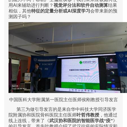
AI
用
来辅助进行判断？
视觉评分法和软件自动测算
结果
AI
相似，其他
特征的定量分析或
深度学习
会带来新的预
测因子吗？
中国医科大学附属第一医院主任医师侯刚教授引导发言
第三为做引导发言的是来自华中科技大学同济医学
院附属协和医院骨科医院主任医师
叶哲伟教授
，他通过
线上连线，带来了《
武汉协和医院的智能医学战“疫”
》
的引导发言。首先叶教授介绍了武汉抗疫的实际情况和