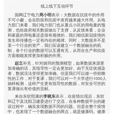
线上线下互动环节
国网辽宁电力
周小明
表示：大数据在抗疫中的作用
不可小觑，会在防疫和抗疫中发挥越来越大作用。从电
力部门来看，我们电力部门也从重点小区的用电量的预
测，也给政府相关数据做出了支撑，从反馈来看，企业
和家庭的用电量还是很有规律的，我们相信新冠疫情的
发生和传播也一定有内在的规律。同时，大数据并不是
某一个行业的资产，我们应该建立一个数据融合的机
制，各个行业的数据可以互通有无，从而在生产和抗疫
方面都能发挥更加积极的作用。
赵立
补充，针对姚羽的预测模型，如果数据来源更
加准确的话，其指导性一定会更加好。由于无症状感染
者，数据没法变得更加准确。但是我们可以做一些前瞻
1000
性的工作，对于复课，我们可以对一个大学进行
人
抽样检测，这样产生更有指导性的数据，对安全可控的
复课做出有价值的贡献。
来自东软熙康的
李晓东
表示，在疫情出现后，东软
和辽宁及沈阳卫建委进行了交流，在各种数据平台的建
设过程中，确实发现数据不同的问题。但是在整个疫情
中，也发现了一个数据融合的两点，就是健康码。健康