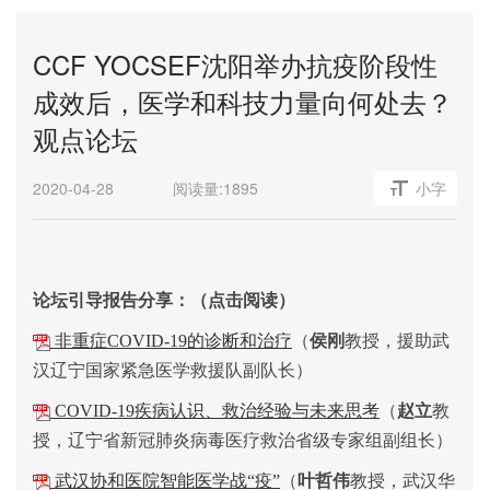
CCF YOCSEF沈阳举办抗疫阶段性
成效后，医学和科技力量向何处去？
观点论坛
2020-04-28
阅读量:
1895
小字
论坛引导报告分享：（点击阅读）
非重症COVID-19的诊断和治疗
（
侯刚
教授，
援助武
汉辽宁国家紧急医学救援队副队长
）
COVID-19疾病认识、救治经验与未来思考
（
赵立
教
授，
辽宁省新冠肺炎病毒医疗救治省级专家组副组长）
（
，武汉
武汉协和医院智能医学战“疫”
叶哲伟
教授
华