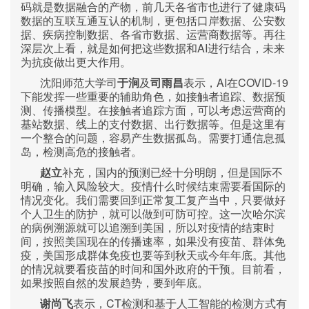
码就是数据融合的产物，前几天各省市也进行了健康码
数据的互联互通互认的机制，更包括口岸数据、公安数
据、疾病控制数据、各省市数据、运营商数据等。再往
AI
深层次上看，就是如何把这些数据和
进行结合，未来
为抗疫做出更大作用。
AI
COVID-19
沈阳师范大学司
于涧
及
司雨昌
表示，
在
下能发挥一些重要的辅助角色，如接触者追踪、数据预
测、传播模型。在接触者追踪方面，可以考虑运营商的
基站数据、线上的支付数据、出行数据等。但是这里有
一个整合的问题，容易产生数据孤岛。需要打通信息孤
岛，检测高危的接触者。
赵立
补充
，国内的预测已经十分明朗，但是国际不
明确，输入风险较大。疫情什么时候结束需要看国际的
情况变化。我们需要回到正常复工复产当中，只要做好
个人卫生的防护，就可以做到可防可控。这一次哈尔滨
的病例溯源就可以追溯到美国，所以对疫情的结束时
间，按照美国现在的传播速率，如果没有疫苗、群体免
疫，美国形成群体免疫也要等到秋天或今年年底。其他
的情况就要看疫苗的时间和国外政府的干预。目前看，
如果按照自然的发展趋势，要到年底。
CT
谢尚飞
表示，
检测和基于人工智能的检测方式有