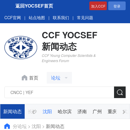
返回YOCSEF首页
加入CCF
登录
CCF官网
站点地图
联系我们
常见问题
|
|
|
CCF YOCSEF
新闻动态
CCF Young Computer Scientists &
Engineers Forum
首页
论坛
杭州
新闻动态
上海
长沙
沈阳
哈尔滨
济南
广州
重庆
武
分论坛
>
沈阳
>
新闻动态