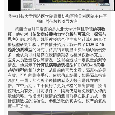
华中科技大学同济医学院附属协和医院骨科医院主任医
师叶哲伟教授引导发言
第四位做引导发言的是东北大学计算机学院
姚羽教
授
，他针对
《传染病传播动力学分析与可视化：探索与
思考》
做出报告。姚羽教授结合他丰富的计算机病毒传
COVID-19
播模型研究经验，在疫情开始后，就开展了
趋势预测模型
的研究，仿真结果明显比实际确诊病例数
多，他认为可能是存在疫情前期各地检测仪器不充足、
医务人员数量紧缺等情况，这就会造成一定数量的漏诊
COVID-19
情况。他展示了
计算机病毒趋势模型和
病毒
趋势模型
的相似之处。从目前的形势来看，隔离措施是
有效、可行的防疫手段。依据仿真结果，如果隔离措施
7
晚执行一周，那么整个疫情的感染人数会是现在的
倍。在中后期，由于执行了更为严格的隔离措施，疫情
控制更为有效。目前条件下，隔离仍是避免疫情反弹的
最佳策略。他指出对疫情的预测目前存在很多挑战，包
括疫情数据的准确性、参数选取的真实性、模型的复杂
度与可选性。