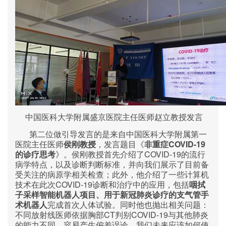
中国医科大学附属盛京医院主任医师赵立教授发言
第二位做引导发言的是来自中国医科大学附属第一
COVID-19
医院主任医师
侯刚教授
，发言题目《
非重症
COVID-19
的诊疗思考
》。侯刚教授首先介绍了
的流行
病学特点，以及诊断判断标准，并向我们展示了目前备
受关注的病原学相关检查；此外，他介绍了一些计算机
COVID-19
技术在此次
诊断和治疗中的应用，包括
咽拭
子采样智能机器人项目、用于新冠肺炎诊疗的支气管手
术机器人
完成首次人体试验。同时他也抛出相关问题：
CT
COVID-19
不同放射线医师依据胸部
判别
与其他肺炎
的能力不同，容易产生偏差误诊，我们未来应该如何使