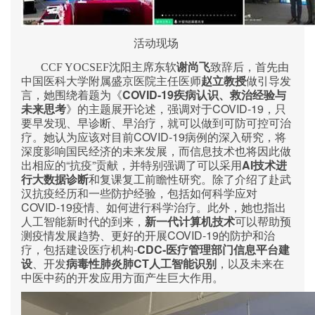
活动现场
CCF YOCSEF
沈阳主席东软
谢尚飞
致辞后，首先由
中国医科大学附属盛京医院主任医师
赵立教授
做引导发
COVID-19
言，她围绕着题为《
疾病认识、救治经验与
COVID-19
未来思考
》的主题展开论述，强调对于
，只
要早发现、早诊断、早治疗，就可以做到可防可控可治
COVID-19
疗。她认为应该对目前
病例的深入研究，将
深度影响国民经济的未来发展，而信息技术也将因此做
“
”
AI
出相应的
抗疫
贡献，并特别强调了可以采用
技术进
行大数据诊断
和复课复工前瞻性研究。除了介绍了赴武
汉抗疫经历和一些防护经验，包括如何科学应对
COVID-19
疫情、如何进行科学治疗。此外，她也指出
人工智能新时代的到来，
新一代计算机技术
可以帮助预
COVID-19
测疫情发展趋势、更好的开展
的防护和治
-
CDC-
疗，包括建设医疗机构
医疗管理部门信息平台建
CT
设
、开发
病毒性肺炎肺
人工智能识别
，以及未来在
中医中药的开发应用方面产生巨大作用。