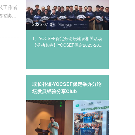
技工作者
防控协作
2025-07-07
2025-06
YOCSEF
1、YOCSEF保定分论坛建设相关活动
2025
第...
【活动名称】YOCSEF保定2025-20...
（CCF
（YOCS..
EF合肥召
取长补短-YOCSEF保定举办分论
YOCS
一次会
坛发展经验分享Club
行”CL
技暨“
前站调