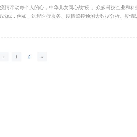
炎疫情牵动每个人的心，中华儿女同心战“疫”。众多科技企业和科
疫战线，例如，远程医疗服务、疫情监控预测大数据分析、疫情
诊断，等等。科技成...
2025-07-08
2025年6月28日下午，CCF 
合肥分论坛第十五届学术委员会
«
1
2
»
传承进取 | CCF YOCS
开第十五届学术委员会第
议