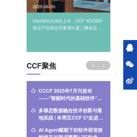
2025-06-30
2025-06
YOCSEF
2025年6月29日上午，CCF YOCSEF
&#32;&#
第...
保定于在保定市慕湖大厦二楼会议...
年&#32;
午，CCF&
&#32;“
CCF聚焦
CCCF 2025年7月刊发布
多模态
——“智能时代的基础软件”专
地实战丨C
题
能开始
多模态数据融合技术创新与落
【CCD
地实战 | 本周五CCF C³走进数
中！】
新智能
导向的
AI Agent赋能下的软件研发效
第三届C