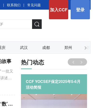
图
|
联系我们
|
常见问题
加入CCF
登录
重庆
武汉
成都
郑州
苏州
的故事
热门动态
了一批又
，讲述社
EF合肥召
CCF YOCSEF保定2025年5-6月
继往开来
一次会
活动简报
论坛20
第一次
CCF YOCSEF上海成功举办特别论坛 “科技助力抗‘疫’，缺‘术’还是‘数’？”