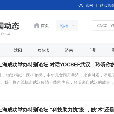
CCF官网
|
站点地
新闻动态
首页
论坛
s Forum
沈阳
哈尔滨
济南
广州
EF上海成功举办特别论坛 对话YOCSEF武汉，聆听你
挂，物资捐献、医护驰援，中华儿女同舟共济，攻克时艰，涌现
锋”。我们将连线抗击武汉疫情一线的声音，聆听来自武汉的故事
传承进取 | CCF YOCS
坚守和心声、高校教授...
开第十五届学术委员会第
议