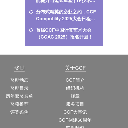
能提升与范式重塑 | TF技术前
（CIVS
线168期报名
时！
分布式精英的必赴之约，CCF
NLPCC 
Computility 2025大会日程震
讲者揭
撼发布！
首届CCF中国计算艺术大会
报名进行中
（CCAC 2025）报名开启！
自动驾
奖励
关于CCF
奖励动态
CCF简介
奖励目录
组织机构
历年获奖名单
规章
奖项推荐
服务项目
评奖条例
CCF大事记
CCF创建60周年
联系我们