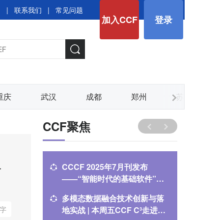
图
|
联系我们
|
常见问题
加入CCF
登录
重庆
武汉
成都
郑州
苏州
CCF聚焦
生
CCCF 2025年7月刊发布
多模态
——“智能时代的基础软件”专
地实战丨C
题
能开始
多模态数据融合技术创新与落
【CCD
字
地实战 | 本周五CCF C³走进数
中！】