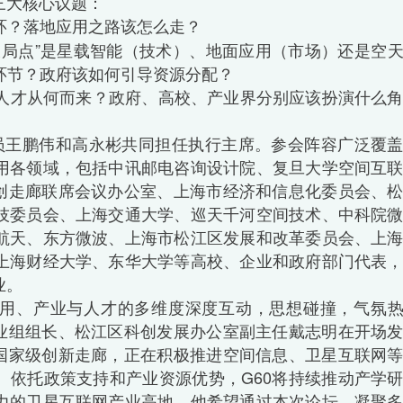
三大核心议题：
环？落地应用之路该怎么走？
破局点”是星载智能（技术）、地面应用（市场）还是空
环节？政府该如何引导资源分配？
人才从何而来？政府、高校、产业界分别应该扮演什么
AC委员王鹏伟和高永彬共同担任执行主席。参会阵容广泛覆
用各领域，包括中讯邮电咨询设计院、复旦大学空间互
科创走廊联席会议办公室、上海市经济和信息化委员会、
技委员会、上海交通大学、巡天千河空间技术、中科院
航天、东方微波、上海市松江区发展和改革委员会、上
上海财经大学、东华大学等高校、企业和政府部门代表
业。
用、产业与人才的多维度深度互动，思想碰撞，气氛
产业组组长、松江区科创发展办公室副主任戴志明在开场
为国家级创新走廊，正在积极推进空间信息、卫星互联网
。依托政策支持和产业资源优势，G60将持续推动产学
力的卫星互联网产业高地。他希望通过本次论坛，凝聚