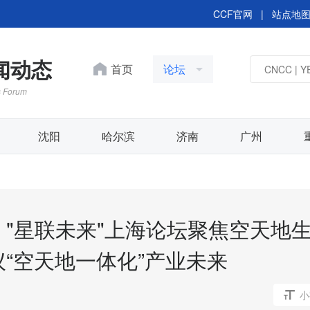
CCF官网
|
站点地
新闻动态
首页
论坛
s Forum
沈阳
哈尔滨
济南
广州
"星联未来"上海论坛聚焦空天地
“空天地一体化”产业未来
小