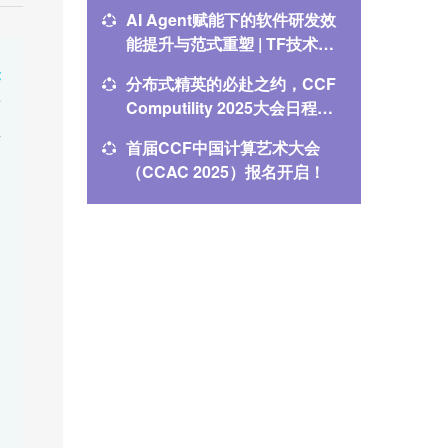
新智能
导向的
AI Agent赋能下的软件研发效
第三届C
能提升与范式重塑 | TF技术前
（CIVS
线168期报名
时！
未
分布式精英的必赴之约，CCF
NLPCC 
研
Computility 2025大会日程震
讲者揭
业
撼发布！
首届CCF中国计算艺术大会
报名进行中
机
（CCAC 2025）报名开启！
自动驾