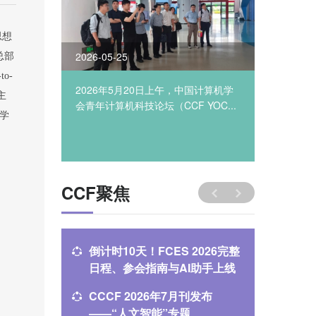
思想
2026-05-25
2025-08
总部
-to-
YOCSEF
2026年5月20日上午，中国计算机学
2025年8
主
第...
会青年计算机科技论坛（CCF YOC...
合肥成功
学
行”系列..
CCF聚焦
倒计时10天！FCES 2026完整
Agent 
日程、参会指南与AI助手上线
前线18
CCCF 2026年7月刊发布
申报通道
——“人文智能”专题
业数字化