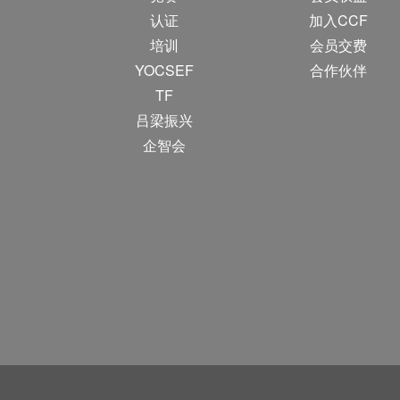
认证
加入CCF
培训
会员交费
YOCSEF
合作伙伴
TF
吕梁振兴
企智会