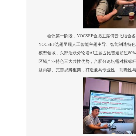
会议第一阶段
，
YOCSEF
合肥主席
何云飞结合各
YOCSEF
选题呈现人工智能主题主导、智能制造特色
模型领域，头部活跃分论坛
AI
主题占比普遍超过
80%
区域产业特色三大共性优势，合肥分论坛需对标标
题内容、完善思辨框架，打造兼具专业性、前瞻性