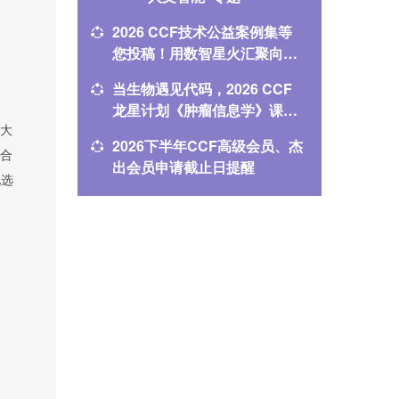
动
2026 CCF技术公益案例集等
ADL1
您投稿！用数智星火汇聚向善
体前沿
星河
当生物遇见代码，2026 CCF
培养方案
龙星计划《肿瘤信息学》课程
+AI”重
报名进行中
FCES 
大
2026下半年CCF高级会员、杰
CCF代
合
出会员申请截止日提醒
整获常
化选