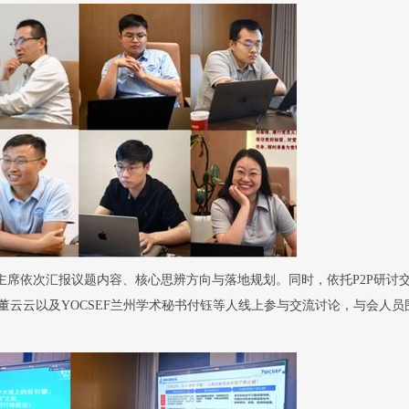
主席依次汇报议题内容、核心思辨方向与落地规划。
同时，
依托
P2P
研讨
董云云以及
YOCSEF
兰州
学术秘书
付钰等人线上参与
交流讨论
，与会人员