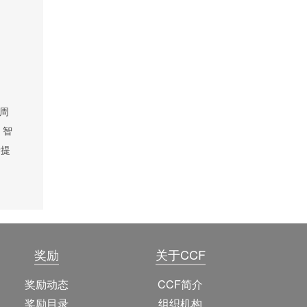
周
、智
断提
奖励
关于CCF
奖励动态
CCF简介
奖励目录
组织机构