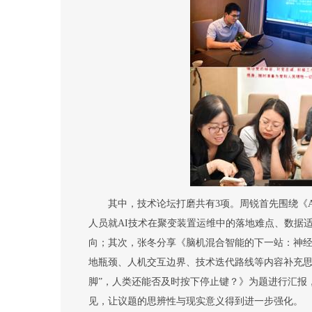
其中，
技术论坛
打磨
共有
3
项。周锐
首先
围绕《
人员就
AI
技术在聚变装置运维中的落地难点、数据
向；
其次，
张冬分享《脑机混合智能的下一站：神
地瓶颈、人机交互边界、技术迭代路线等内容补充
脚
”
，人类还能否及时按下停止键？》为题进行汇报
见，让议题的思辨性与现实意义得到进一步强化。