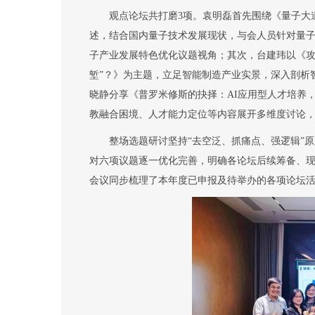
观点论坛
共打磨
3
项
。袁明磊
首先
围绕《量子大
述，结合国内量子技术发展现状，与会人员针对量
子产业发展特色优化议题视角；
其次，
台建玮以《
堑
”
？》为主题，立足智能制造产业实景，深入剖析
晓静分享《普罗米修斯的抉择：
AI
应用型人才培养
教融合困境、人才能力定位等内容展开多维度讨论
整场选题研讨坚持
“
去空泛、抓痛点、强逻辑
”
原
对六项议题逐一优化完善，明确各论坛后续筹备、
会议同步梳理了本年度已申报及待举办的各项论坛