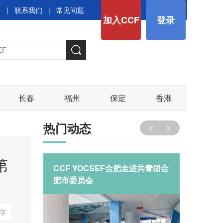
图
|
联系我们
|
常见问题
加入CCF
登录
长春
福州
保定
香港
热门动态
第
CCF YOCSEF合肥走进共青团合
YOCS
六届学术
肥市委员会
行”CL
极牛科
字