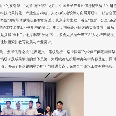
道上的双引擎：
“
九章
”
与
“悟空”
之后，中国量子产业如何行稳致远？》进
子科技成果转化、产业生态构建、人才梯队建设等方向展开研讨，贴合合
攻坚落地
|
智能体赋能设备智能制造：从京东方出发，看见
“
最后一公里
”
还
智能体技术在工业落地中的堵点、难点，明确论坛研讨的实操导向；
最后
，是播撒
“火种”
，还是堆积
“灰烬”
?
》，参会人员结合当下
AI
人才培养现状
，
使
议题紧扣教育发展与产业需求。
则，参照优秀论坛
“
边界定义
—
需求剖析
—
路径探索
”
的经典三问逻辑框架
现场研讨及成果输出的整体思路，为后续论坛按期举办筑牢内容基础。同
活动，明确了各议题的举办时间与推进节点，保障全年论坛工作有序衔接