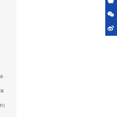
会
方
术落
抒己