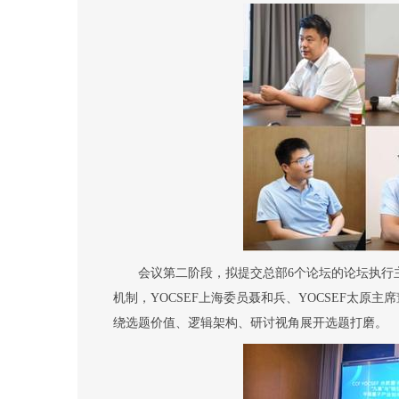
会议第二阶段
，
拟提交总部
6
个论坛的
论坛执行
机制，
YOCSEF
上海委员
聂和
兵
、
YOCSEF
太原主席
绕选题价值、逻辑架构、研讨视角展开
选题
打磨。