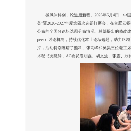
徽风沐科创，论道启新程。
2026
年
6
月
4
日，中
荟
”
暨
2026-2027
年度第四次选题打磨会，在合肥云畅
公布的全国分论坛选题分布情况、总部提出的修改
peer
）
讨论机制，持续优化本土论坛选题，助力区域
持，活动特别邀请了熊科、张高峰和吴昊
三位老主
术秘书况晓静，
AC
委员袁明磊、胡文波、张露、刘