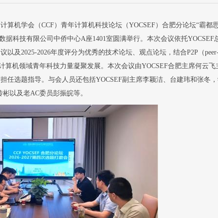
国计算机学会（
CCF
）青年计算机科技论坛（
YOCSEF
）合肥分论坛
“
霸都
2026-07-23
数据科技有限公司中侨中心
A
座
1401
室圆满举行。
本次
会议
依托
YOCSEF
建议以及
2025-2026
年度评分为优秀的技术论坛、观点论坛，结合
P2P
（
peer
2026年7月11日下午，CCF 
计算机领域青年科技力量凝聚发展。本次会议由
YOCSEF
合肥主席何云飞
合肥分论坛第十六届学术委员会
席
担任选题指导。与会人员还包括
YOCSEF
副主席李颖洁、台建玮和张冬，
传彬以及老
AC
委员彭振皖等。