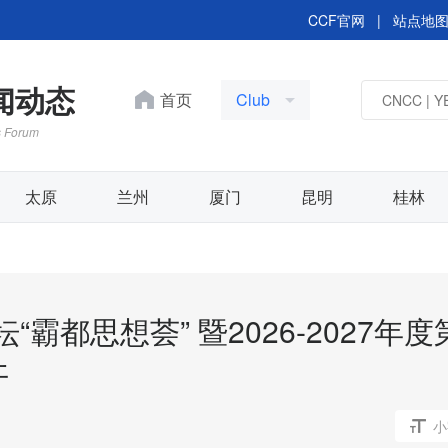
CCF官网
|
站点地
新闻动态
首页
Club
s Forum
太原
兰州
厦门
昆明
桂林
坛“霸都思想荟” 暨2026-2027年度
聚光江淮·合创未来 | CCF
YOCSEF合肥召开第十
开
委员会第一次会议
小