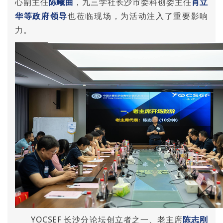
心副主任
陈曦曲
，九三学社长沙市委科创委主任
肖立
华
等政府领导
也莅临现场，为活动注入了重要影响
力。
YOCSEF 长沙分论坛创立者之一、老主席
陈志刚