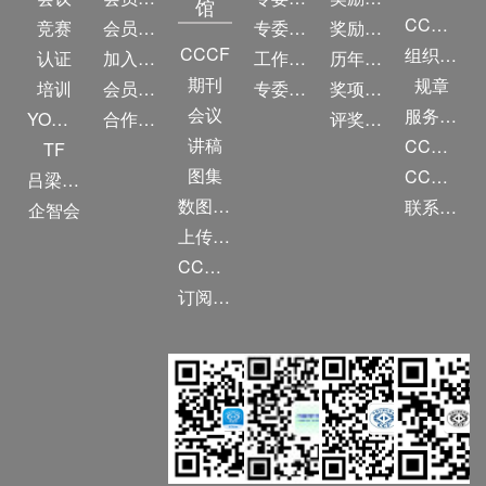
馆
CCF简介
竞赛
会员权益
专委条例
奖励目录
CCCF
组织机构
认证
加入CCF
工作问答
历年获奖名单
期刊
规章
培训
会员交费
专委名单
奖项推荐
会议
服务项目
YOCSEF
合作伙伴
评奖条例
讲稿
CCF大事记
TF
图集
CCF创建60周年
吕梁振兴
数图编审委员会
联系我们
企智会
上传/发布作品
CCF DL Focus
订阅《计算》