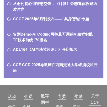
从创刊初心到智慧交锋，《计算》杂志邀你收藏纸
质时光
CCCF 2025年8月刊发布——“具身智能”专题
告别Demo-AI Coding可控且可用的AI编程实践 |
TF技术前线170报名
ADL164《AI自动芯片设计》开启报名
CCF CCD 2025导教班在西南交通大学峨眉校区开
班
数字
关于
活动
会员
专委
奖励
图书
CCF
会议
会员简介
专委简介
奖励动态