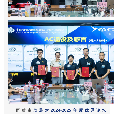
而后由
欣晨对
2
024-2025
年度优秀论坛