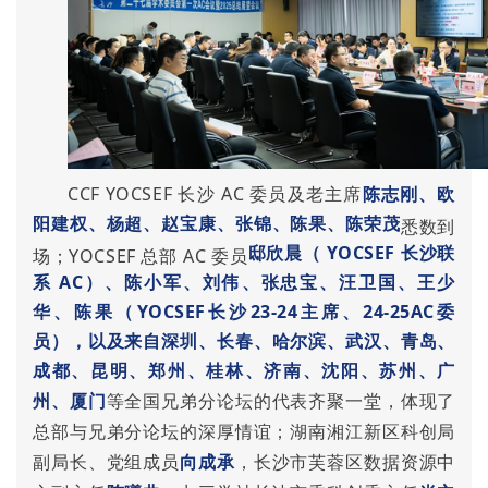
CCF YOCSEF 长沙 AC 委员及老主席
陈志刚
、
欧
阳建权
、
杨超
、
赵宝康
、
张锦
、
陈果
、
陈荣茂
悉数到
邸欣晨
（ YOCSEF 长沙联
场；YOCSEF 总部 AC 委员
系 AC）、
陈小军
、
刘伟
、
张忠宝
、
汪卫国
、
王少
华
、
陈果
（YOCSEF长沙23-24主席、24-25AC委
员），以及来自
深圳
、
长春
、
哈尔滨
、
武汉
、
青岛
、
成都
、
昆明
、
郑州
、
桂林
、
济南
、
沈阳
、
苏州
、
广
州
、
厦门
等全国兄弟分论坛的代表齐聚一堂，体现了
总部与兄弟分论坛的深厚情谊；湖南湘江新区科创局
副局长、党组成员
向成承
，长沙市芙蓉区数据资源中