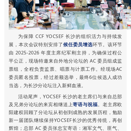
为保障 CCF YOCSEF 长沙的组织活力与持续发
展，本次会议特别安排了
候任委员增选
环节。该环节
由 2025-2026 年度主席纪军刚主持，为确保过程公
平公正，现场特邀来自外地分论坛的 AC 委员组成监
票组，全程负责监票、唱票与计票工作。经现场AC
委员匿名投票，经过差额选举，最终6位候选人成功
当选，为长沙分论坛注入新鲜血液。
活动尾声，YOCSEF 长沙的老主席们与来自总部
及兄弟分论坛的来宾相继送上
寄语与祝福
。老主席欧
阳建权回顾了分论坛从初创到成熟的发展历程，勉励
新一届团队继续保持YOCSEF长沙的优秀传统，再创
辉煌；总部 AC 委员张忠宝寄语：湘军文气、匪气、