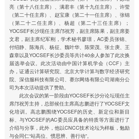
亮（第十八任主席）、满君丰（第十九任主席）、许莹
（第二十任主席）、赵宝康（第二十一任主席）、张锦
（第二十二任主席）、杨超（第二十三任主席）
；
YOCSEF
长沙现任主席
邝祝芳，副主席陈果，副主席姜
文君，副主席纪军刚，学术秘书廖璟，
AC
委员
张锦、
付绍静、陈海兵、杨征、魏叶华、陈荣茂、张士庚、王
森章以及
YOCSEF
长沙委员等共计
40
余人参加了此次换
届选举会议。此次活动由中国计算机学会（
CCF
）主
办，
证通云计算研究院、北京大学计算与数字经济研究
院、深信服科技有限公司、赛尔网络有限公司湖南分公
司
为本次活动提供了赞助。
此次会议的第一阶段由
YOCSEF
长沙分论坛现任主
席
邝祝芳
主持，
总部候任主席
高志鹏进行了
YOCSEF
文
化培训。高志鹏围绕
YOCSEF
的历史、新定位和新目
标、与
YOCSEF
的
AC
委员应具备的特质等方面进行了
介绍与分享，此外，他以
CNCC
技术论坛为样板，勉励
与会同仁“站高位、惯思辨、善行动”。