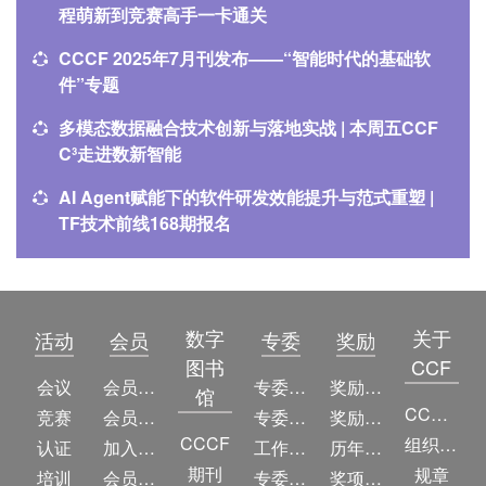
程萌新到竞赛高手一卡通关
CCCF 2025年7月刊发布——“智能时代的基础软
件”专题
多模态数据融合技术创新与落地实战 | 本周五CCF
C³走进数新智能
AI Agent赋能下的软件研发效能提升与范式重塑 |
TF技术前线168期报名
数字
关于
活动
会员
专委
奖励
图书
CCF
会议
会员简介
专委简介
奖励动态
馆
CCF简介
竞赛
会员权益
专委条例
奖励目录
CCCF
组织机构
认证
加入CCF
工作问答
历年获奖名单
期刊
规章
培训
会员交费
专委名单
奖项推荐