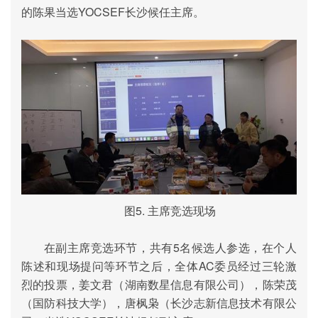
的陈果当选
YOCSEF
长沙
候任主席。
图
5.
主席竞选现场
在副主席竞选环节，共有
5
名候选人参选，在个人
陈述和现场提问等环节之后，全体
AC
委员经过三轮激
烈的投票，姜文君（湖南数星信息有限公司），陈荣茂
（国防科技大学），唐枫枭（长沙志新信息技术有限公