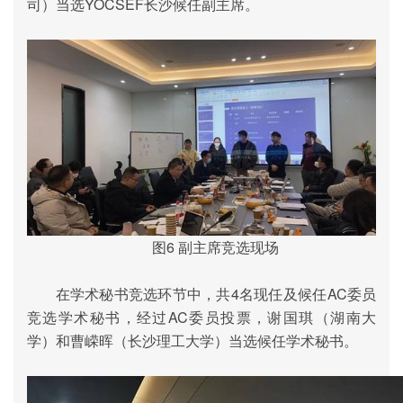
司）当选
YOCSEF
长沙候任副主席。
图
6
副
主席竞选现场
在学术秘书竞选环节中，共
4
名现任及候任
AC
委员
竞选学术秘书，经过
AC
委员投票，谢国琪（湖南大
学）和曹嵘晖（长沙理工大学）当选候任学术秘书。