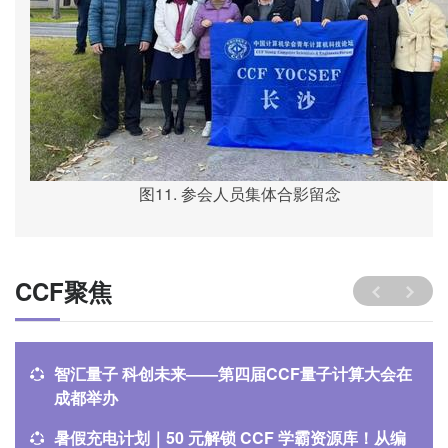
图
11.
参会人员集体合影留念
CCF聚焦
智汇量子 科创未来——第四届CCF量子计算大会在
成都举办
暑假充电计划｜50 元解锁 CCF 学霸资源库！从编