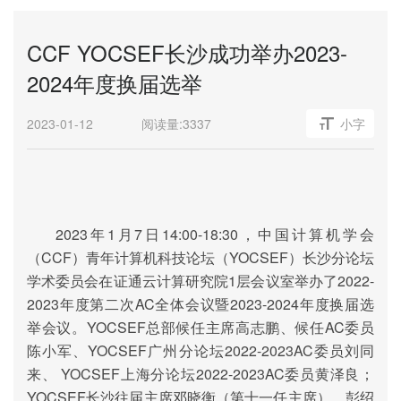
CCF YOCSEF长沙成功举办2023-
2024年度换届选举
2023-01-12
阅读量:
3337
小字
2023
年
1
月
7
日
1
4
:
0
0-18:
3
0
，
中国计算机学会
（
CCF
）青年计算机科技论坛（
YOCSEF
）长沙分论坛
学术委员会
在证通云计算研究院
1
层
会议室举办了
2022-
2023
年度第二次
AC
全体会议暨
2023-2024
年度换届选
举会议
。
YOCSEF
总部候任主席
高志鹏、候任
AC
委员
陈小军
、
YOCSEF
广州
分论坛
202
2
-202
3
AC
委员
刘同
来
、
YOCSEF
上海
分论坛
202
2-2023AC
委员黄泽良；
YOCSEF
长沙往届主席
邓晓衡（第十一任主席），彭绍