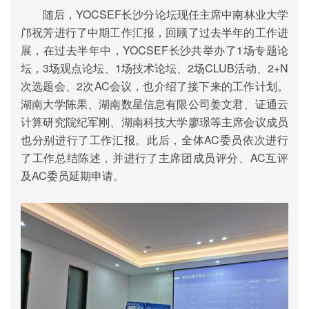
随后，
YOCSEF
长沙分论坛现任主席中南林业大学
邝祝芳
进行了中期工作汇报，回顾了过去半年的工作进
展，在过去半年中，
YOCSEF
长沙共举办了
1
场专题论
坛，
3
场观点论坛、
1
场技术论坛、
2
场
CLUB
活动、
2+N
次选题会、
2
次
AC
会议，也介绍了接下来的工作计划。
湖南大学陈果、
湖南数星信息有限公司姜文君
、
证通云
计算研究院
纪军刚
、湖南科技大学廖璟等主席会议成员
也分别进行了工作汇报。此后，全体
AC
委员依次进行
了工作总结陈述，并进行了主席团成员评分、
AC
互评
及
AC
委员延期申请。