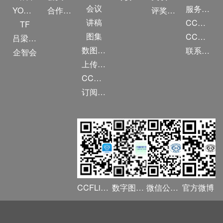
会议
服务项目
YOCSEF
合作伙伴
评奖条例
讲稿
CCF大事记
TF
图集
CCF创建60周年
吕梁振兴
数图编审委员会
联系我们
企智会
上传/发布作品
CCF DL Focus
订阅《计算》
CCFLink APP
数字图书馆
微信公众号
官方微博