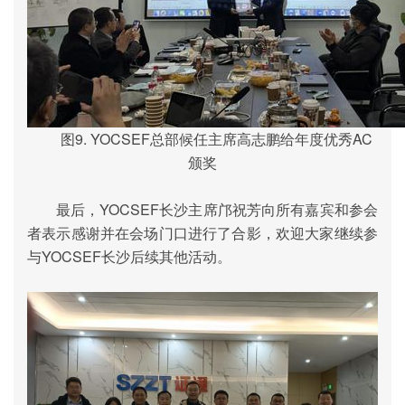
图
9.
YOCSEF
总部候任主席高志鹏给年度优秀
AC
颁奖
最后，
YOCSEF
长沙主席邝祝芳向所有嘉宾和参会
者表示感谢并在会场门口进行了合影，欢迎大家继续参
与
YOCSEF
长沙后续其他活动。