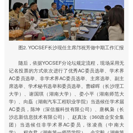
图
2. YOCSEF
长沙现任主席
邝祝芳
做中期工作汇报
随后，依据
YOCSEF
分论坛规定流程，现场采用无
记名投票的方式依次进行了优秀
AC
委员选举、学术界
AC
委员选举、非学术界
AC
委员选举、主席选举、副主
席选举、学术秘书选举和委员选举。曹嵘晖（长沙理工
大学）、谢国琪（湖南大学）、娄小平（湖南师范大
学）、向磊（湖南汽车工程职业学院）当选候任学术届
AC
委员，陈坤（深信服科技有限公司）、唐枫枭（长
沙志新信息技术有限公司）、赵真汝（
360
政企安全集
团）当选候任非学术界
AC
委员，张凌燕（中南大
学）、程亦君（湖南第一师范学院）、金定毅（湖南第