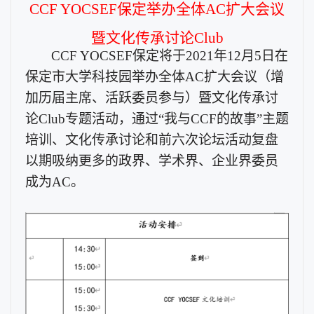
C
CF YOCSEF
保定举办全体
AC扩大会议
暨文化传承讨论
C
lub
C
CF YOCSEF
保定将于
2
021
年
1
2
月
5
日在
保定市大学科技园举办全体
AC扩大会议（增
加历届主席、活跃委员参与）暨
文化传承讨
论
C
lub
专题活动，通过
“我与CCF的故事”主题
培训
、
文化传承讨论
和
前六次论坛
活动
复盘
以期
吸纳更多的政界、学术界、企业界委员
成为
AC。