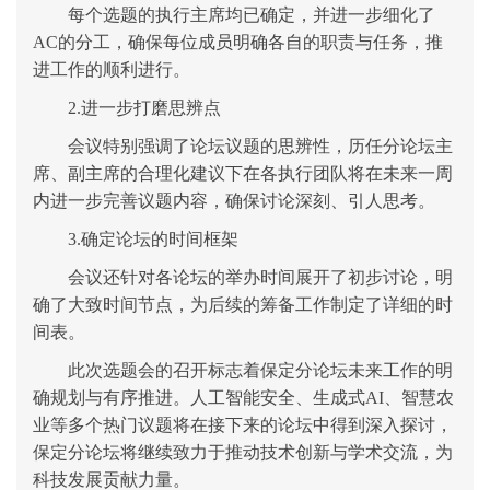
每个选题的执行主席均已确定，并进一步细化了
AC的
分工
，
确保每位成员明确各自的职责与任务，推
进工作的顺利进行。
2.
进一步打磨思辨点
会议特别强调了论坛议题的思辨性，
历任分论坛主
席、副主席的合理化建议下在
各执行团队将在
未
来
一周
内
进一步完善议题内容，确保讨论深刻、引人思考。
3.
确定论坛的时间框架
会议还针对各论坛的举办时间展开了初步讨论，明
确了大致时间节点，为后续的筹备工作制定了详细的时
间表。
此次选题会的召开标志着保定分论坛未来工作的明
确规划与有序推进。
人工智能安全
、生成式
AI、智慧农
业等多个热门议题将在接下来的论坛中得到深入探讨，
保定
分论坛将继续致力于推动技术创新与学术交流，为
科技发展贡献力量。