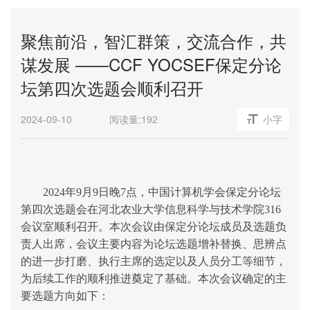
聚焦前沿，智汇群策，交流合作，共
谋发展 ——CCF YOCSEF保定分论
坛第四次选题会顺利召开
2024-09-10
阅读量:
192
小字
2024年9月9日
晚
7点
，中国计算机学会保定分论坛
第四次选题会在河北农业大学信息科学与技术学院
316
会议室顺利召开。本次会议由
保定分
论坛
成员及选题
负
责人出席
，
会议主要内容为
论坛选题
增补替换
、思辨点
的进一步打磨、执行主席的
选定
以及人员分工等细节，
为后续工作的顺利推进奠定了基础。
本次
会议确定的主
要选题方向如下：