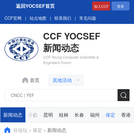
返回YOCSEF首页
加入CCF
登录
CCF官网
站点地图
联系我们
常见问题
|
|
|
CCF YOCSEF
新闻动态
CCF Young Computer Scientists &
Engineers Forum
首页
其他活动
太原
新闻动态
兰州
厦门
昆明
桂林
长春
福州
保定
香港
分论坛
>
保定
>
新闻动态