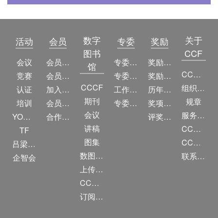
数字
关于
活动
会员
专委
奖励
图书
CCF
会议
会员简介
专委简介
奖励动态
馆
CCF简介
竞赛
会员权益
专委条例
奖励目录
CCCF
组织机构
认证
加入CCF
工作问答
历年获奖名单
期刊
规章
培训
会员交费
专委名单
奖项推荐
会议
服务项目
YOCSEF
合作伙伴
评奖条例
讲稿
CCF大事记
TF
图集
CCF创建60周年
吕梁振兴
数图编审委员会
联系我们
企智会
上传/发布作品
CCF DL Focus
订阅《计算》