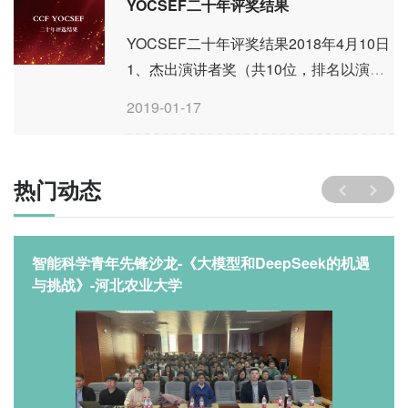
YOCSEF二十年评奖结果
YOCSEF二十年评奖结果2018年4月10日
1、杰出演讲者奖（共10位，排名以演讲
时间为序）白 硕、方兴东、高 文、李国
2019-01-17
杰、包云岗、谭晓生、陈宝权、何宝宏、
倪光南、倪明选 2、最具影响力论坛主持
人奖（10个论坛，18位主...
热门动态
智能科学青年先锋沙龙-《大模型和DeepSeek的机遇
与挑战》-河北农业大学