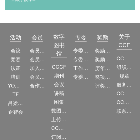
数字
关于
活动
会员
专委
奖励
图书
CCF
会议
会员简介
专委简介
奖励动态
馆
CCF简介
竞赛
会员权益
专委条例
奖励目录
CCCF
组织机构
认证
加入CCF
工作问答
历年获奖名单
期刊
规章
培训
会员交费
专委名单
奖项推荐
会议
服务项目
YOCSEF
合作伙伴
评奖条例
讲稿
CCF大事记
TF
图集
CCF创建60周年
吕梁振兴
数图编审委员会
联系我们
企智会
上传/发布作品
CCF DL Focus
订阅《计算》