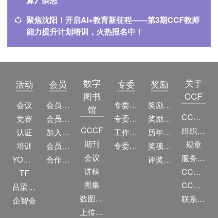
算》杂志
聚焦沈阳！开启AI+教育新征程——第3期CCF教师
能力提升计划培训，火热报名中！
数字
关于
活动
会员
专委
奖励
图书
CCF
会议
会员简介
专委简介
奖励动态
馆
CCF简介
竞赛
会员权益
专委条例
奖励目录
CCCF
组织机构
认证
加入CCF
工作问答
历年获奖名单
期刊
规章
培训
会员交费
专委名单
奖项推荐
会议
服务项目
YOCSEF
合作伙伴
评奖条例
讲稿
CCF大事记
TF
图集
CCF创建60周年
吕梁振兴
数图编审委员会
联系我们
企智会
上传/发布作品