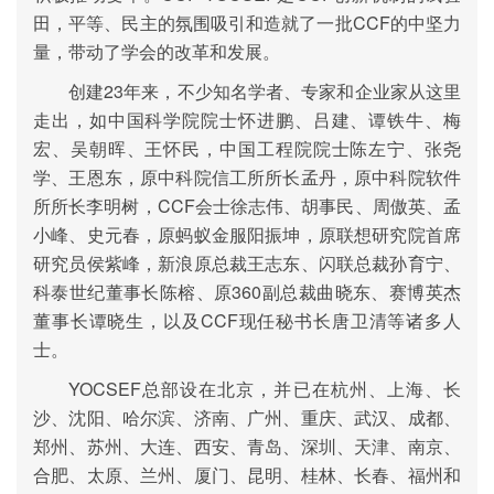
田，平等、民主的氛围吸引和造就了一批CCF的中坚力
量，带动了学会的改革和发展。
创建23年来，不少知名学者、专家和企业家从这里
走出，如中国科学院院士怀进鹏、吕建、谭铁牛、梅
宏、吴朝晖、王怀民，中国工程院院士陈左宁、张尧
学、王恩东，原中科院信工所所长孟丹，原中科院软件
所所长李明树，CCF会士徐志伟、胡事民、周傲英、孟
小峰、史元春，原蚂蚁金服阳振坤，原联想研究院首席
研究员侯紫峰，新浪原总裁王志东、闪联总裁孙育宁、
科泰世纪董事长陈榕、原360副总裁曲晓东、赛博英杰
董事长谭晓生，以及CCF现任秘书长唐卫清等诸多人
士。
YOCSEF总部设在北京，并已在杭州、上海、长
沙、沈阳、哈尔滨、济南、广州、重庆、武汉、成都、
郑州、苏州、大连、西安、青岛、深圳、天津、南京、
合肥、太原、兰州、厦门、昆明、桂林、长春、福州和