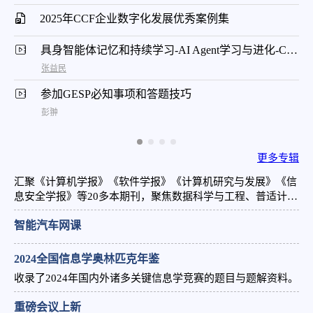
2025年CCF企业数字化发展优秀案例集
具身智能体记忆和持续学习-AI Agent学习与进化-CNCC 2024
张益民
参加GESP必知事项和答题技巧
彭翀
更多专辑
汇聚《计算机学报》《软件学报》《计算机研究与发展》《信
息安全学报》等20多本期刊，聚焦数据科学与工程、普适计算
与交互、高性能计算等前沿领域，顶尖学者主编团队呈现高质
智能汽车网课
量学术成果。
2024全国信息学奥林匹克年鉴
收录了2024年国内外诸多关键信息学竞赛的题目与题解资料。
重磅会议上新