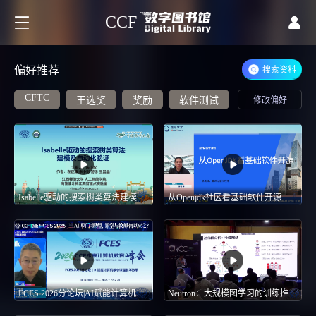
CCF
偏好推荐
搜索资料
CFTC
王选奖
奖励
软件测试
课程改革
修改偏好
Isabelle驱动的搜索树类算法建模及自动化验证-2025 CCF中国软件大会-CCF ChinaSoft
从Openjdk社区看基础软件开源
FCES 2026分论坛|AI赋能计算机核心课程教学改革
Neutron：大规模图学习的训练推理加速-第四届高能效图计算架构和系统软件——新型图计算应用和支撑技术-CNCC 2024