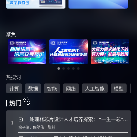
development efficiency,improve system
reusability,scalability and maintainability
聚焦
大算力需求时代下的算力网：发展与政策
热搜词
计算
数据
智能
网络
人工智能
模型
热门
处理器芯片设计人才培养探索： “一生一芯”计划实践经验与教训
1
6
余子濠
，
解壁伟
，
张科