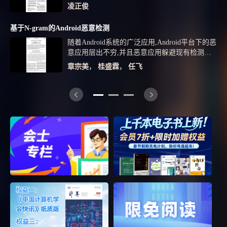
概述、流程定义语言、工作流开发步骤、工作流
凌正俊
持久化数据库映射、事务管理、记录日志以及流
程设计器等。并根据工作流引擎JBPM和JP-DL方
基于N-gram的Android恶意检测
面的实践经验,在其基础上建立基于JBPM架构的
随着Android系统的广泛应用,Android平台下的恶
工作流管理系统,以达到更好地实现流程管理,简
意应用层出不穷,并且恶意应用躲避现有检测工
化流程系统的设计与开发的目的。从而降低程序
具的手段也越来越复杂,亟需更有效的检测技术
代码之间的耦合度,节约软件开发成本,提高软件
章宗美
，
桂盛霖
，
任飞
来分析恶意行为。文中提出并设计了一种基于N-
开发的效率,提高系统的复用性、扩展性和可维
gram的静态恶意检测模型,该模型通过逆向手段
护性 / First illustrates the workflow and the
反编译Android APK文件,利用N-gram技术在字节
concept of workflow management system;Second
码上提取特征,以此避免传统检测中专家知识的
on JBPM for in-depth of research,including
依赖。同时,该模型使用深度置信网络,能够快速
workflow engine JBPM of overview,process
而准确地学习训练。通过对1267个恶意样本和
defined language,workflow development
1200个善意样本进行测试,结果显示模型整体的
steps,workflow lasting of database map,affairs
检测准确率最高可以达到98.34%。实验进一步
management,records log and process design
比较了该模型和其他算法的检测结果,并对比了
device,etc.Under workflow engine JBPM and JPDL
相关工作的检测效果,结果表明该模型有更好的
aspects of practice experience in its foundation
准确率和鲁棒性。
established based on JBPM schema of work flow
management system to achieve better achieve
process management,streamline processes,system
design and development purposes.Thereby reducing
the coupling between code and save software
development costs and improve software