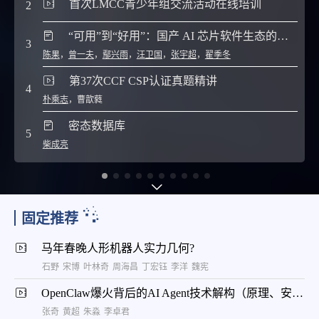
首次LMCC青少年组交流活动在线培训
2
7
“可用”到“好用”：国产 AI 芯片软件生态的架构体系与产业实践
3
陈果
，
曾一夫
，
鄢兴雨
，
汪卫国
，
张宇超
，
翟季冬
8
第37次CCF CSP认证真题精讲
4
朴乘志
，
曹歆蕤
9
密态数据库
5
10
柴成亮
固定推荐
马年春晚人形机器人实力几何?
石野
宋博
叶林奇
周海昌
丁宏钰
李洋
魏宪
OpenClaw爆火背后的AI Agent技术解构（原理、安全与云上实践）
张奇
黄超
朱淼
李卓君