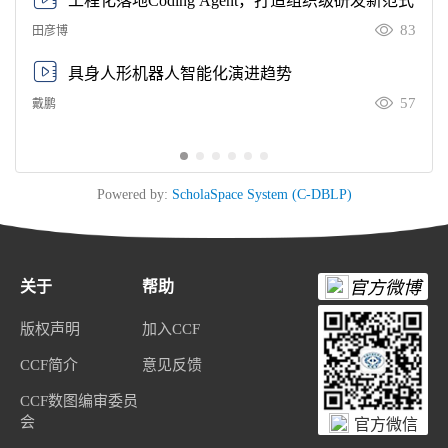
工程化落地Coding Agent，打造组织级研发新范式
83
田彦博
具身人形机器人智能化演进趋势
57
戴鹏
Powered by:
ScholaSpace System (C-DBLP)
关于
帮助
官方微博
版权声明
加入CCF
CCF简介
意见反馈
CCF数图编审委员
会
官方微信