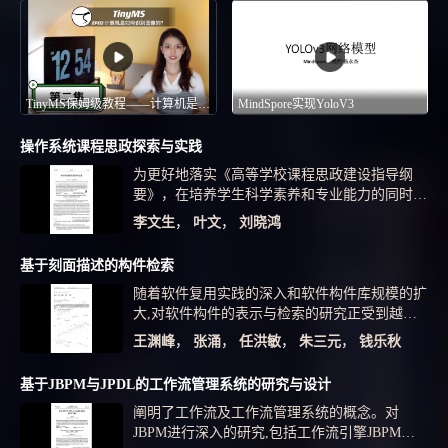
TinyMS保姆级教程——计算机是如何识别图像的
MindSpore实现YoloV3
操作系统课程思政探索与实践
为更好地落实《高等学校课程思政建设指导纲
要》，在培养学生科学素养和专业能力的同时，
强化学生的家国情怀和社会公德意识，对操作系
李文生
，
叶文
，
刘晓鸿
统课程与思想政治教育的融合进行了探索与实
践。结合专业特点及操作系统课程知识点，深入
基于刻面描述的构件检索
挖掘思政元素，组织了89个涉及家国情怀、社会
随着软件复用实践的深入和软件构件库规模的扩
公德及科学观的思政教育案例。通过设计价值引
大,对软件构件的表示与检索的研究正受到越来
领、知识传授、能力培养三位一体的课程思政教
越多的重视。针对基于刻面描述的软件构件,结
育方案，构建操作系统专业知识与思政教育内容
王渊峰
，
张涌
，
任洪敏
，
朱三元
，
钱乐秋
合模式分析中的树匹配思想,根据构件刻面描述
嵌入式有机融合的教学模式，建立产—科—创—
的特点,提出了一种基于树包含(treeinclusion)的
教融合的协同育人方法，达成了课程教学目标。
基于JBPM与JPDL的工作流管理系统的研究与设计
构件检索方法,并进行了理论上的分析与实验上
教学实践表明，操作系统课程思政取得了良好教
阐明了工作流及工作流管理系统的概念。对
的检验。实验结果证明了它的可行性与有效性。
学效果，且该课程已入选教育部2021年普通本科
JBPM进行深入的研究,包括工作流引擎JBPM的
教育课程思政示范课程名单。