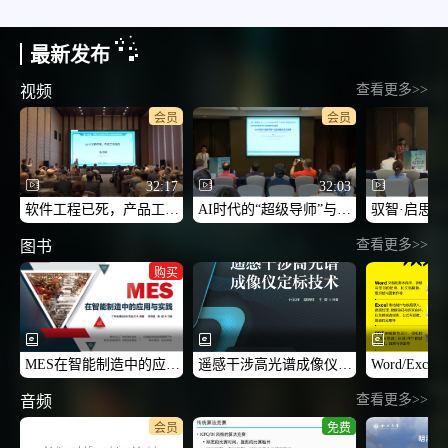
最新发布
查看更多>>
视频
会员
会员
32:17
32:03
软件工程已死，产品工程当立-2026CCF未来计算机教育峰会（FCES 2026）
AI时代的“超级导师”与高等教育范式重塑：TDAA教学模式的实践与思考-2026CCF未来计算机教育峰会（FCES 2026）
查看更多>>
图书
购买
MES在智能制造中的应用与实践
遥感干涉高光谱成像仪定标技术
查看更多>>
音频
会员
免费