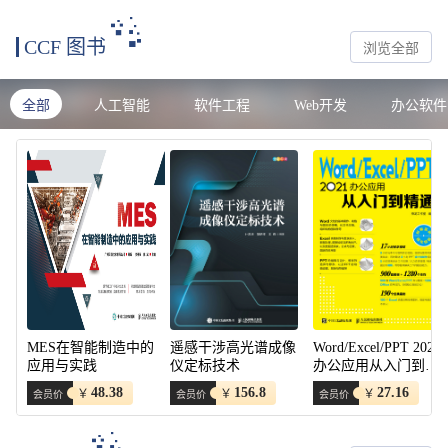
CCF 图书
浏览全部
全部
人工智能
软件工程
Web开发
办公软件
MES在智能制造中的
遥感干涉高光谱成像
Word/Excel/PPT 2021
应用与实践
仪定标技术
办公应用从入门到精
通
48.38
156.8
27.16
￥
￥
￥
会员价
会员价
会员价