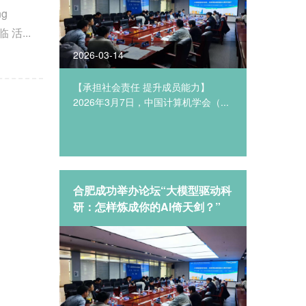
 活...
2026-03-14
2026-03
虾者说：
【承担社会责任 提升成员能力】
2026
26年3月
2026年3月7日，中国计算机学会（...
年计算机科
nt的真实
其对社会
与会者展
下寻求理
特别论
合肥成功举办论坛“大模型驱动科
“一马当
aw猛于虎
研：怎样炼成你的AI倚天剑？”
合肥“
发展蓝