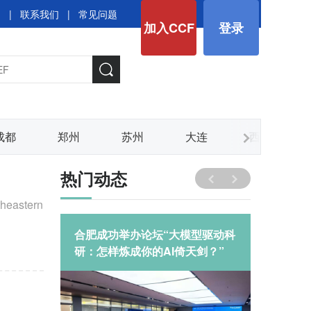
图
|
联系我们
|
常见问题
加入CCF
登录
成都
郑州
苏州
大连
西安
热门动态
特别论
合肥成功举办论坛“大模型驱动科
“一马当
aw猛于虎
研：怎样炼成你的AI倚天剑？”
合肥“
发展蓝